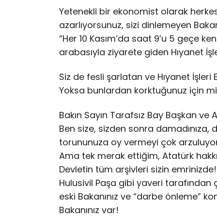
Yetenekli bir ekonomist olarak herk
azarlıyorsunuz, sizi dinlemeyen Baka
“Her 10 Kasım’da saat 9’u 5 geçe kene
arabasıyla ziyarete giden Hıyanet İş
Siz de fesli şarlatan ve Hıyanet İşle
Yoksa bunlardan korktuğunuz için m
Bakın Sayın Tarafsız Bay Başkan ve 
Ben size, sizden sonra damadınıza, 
torununuza oy vermeyi çok arzuluyo
Ama tek merak ettiğim, Atatürk hakkı
Devletin tüm arşivleri sizin emrinizde!
Hulusivil Paşa gibi yaveri tarafında
eski Bakanınız ve “darbe önleme” kon
Bakanınız var!