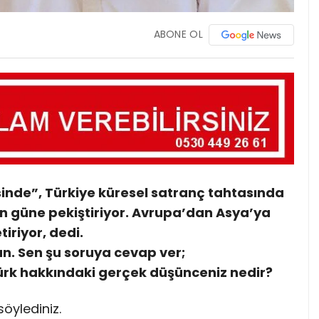
ABONE OL
sinde”, Türkiye küresel satranç tahtasında
 güne pekiştiriyor. Avrupa’dan Asya’ya
iriyor, dedi.
un. Sen şu soruya cevap ver;
rk hakkındaki gerçek düşünceniz nedir?
öylediniz.