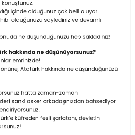
z konuştunuz.
ıklığı içinde olduğunuz çok belli oluyor.
 sahibi olduğunuzu söylediniz ve devamlı
r konuda ne düşündüğünüzü hep sakladınız!
ürk hakkında ne düşünüyorsunuz?
onlar emrinizde!
tinin önüne, Atatürk hakkında ne düşündüğünüzü
iyorsunuz hatta zaman-zaman
zleri sanki asker arkadaşınızdan bahsediyor
lendiriyorsunuz.
ürk’e küfreden fesli şarlatanı, devletin
orsunuz!