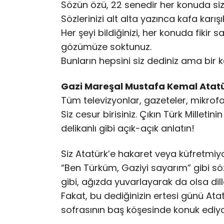
Sözün özü, 22 senedir her konuda si
Sözlerinizi alt alta yazınca kafa karış
Her şeyi bildiğinizi, her konuda fikir
gözümüze soktunuz.
Bunların hepsini siz dediniz ama bi
Gazi Mareşal Mustafa Kemal Atat
Tüm televizyonlar, gazeteler, mikrof
Siz cesur birisiniz. Çıkın Türk Mille
delikanlı gibi açık-açık anlatın!
Siz Atatürk’e hakaret veya küfretm
“Ben Türküm, Gaziyi sayarım” gibi sö
gibi, ağızda yuvarlayarak da olsa dil
Fakat, bu dediğinizin ertesi günü Atat
sofrasının baş köşesinde konuk ediy