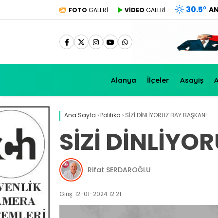
30.5
°
A
FOTO
GALERİ
VİDEO
GALERİ
Alanya
İlçeler
Asayiş
A
Ana Sayfa
›
Politika
›
SİZİ DİNLİYORUZ BAY BAŞKAN!
SİZİ DİNLİYO
Rifat SERDAROĞLU
Giriş: 12-01-2024 12:21