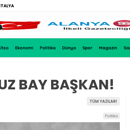
NTALYA
ltso
Ekonomi
Politika
Dünya
Spor
Magazin
Sa
RUZ BAY BAŞKAN!
TÜM YAZILARI
Politika