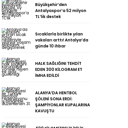
Büyükşehir’den
Antalyaspor’a 52 milyon
TL’lik destek
Sıcaklarla birlikte yılan
vakaları arttı! Antalya’da
günde 10 ihbar
HALK SAĞLIĞINI TEHDİT
EDEN 300 KİLOGRAM ET
İMHA EDİLDİ
ALANYA’DA HENTBOL
ŞÖLENİ SONA ERDİ:
ŞAMPİYONLAR KUPALARINA
KAVUŞTU