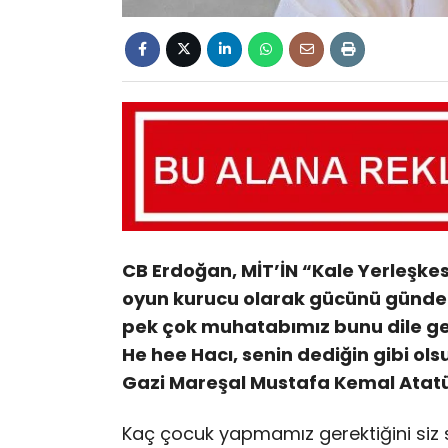
CB Erdoğan, MİT’İN “Kale Yerleşke
oyun kurucu olarak gücünü günden
pek çok muhatabımız bunu dile get
He hee Hacı, senin dediğin gibi ols
Gazi Mareşal Mustafa Kemal Atatü
Kaç çocuk yapmamız gerektiğini siz s