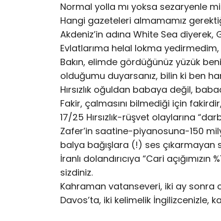
Normal yolla mı yoksa sezaryenle mi
Hangi gazeteleri almamamız gerektiği
Akdeniz’in adına White Sea diyerek, G
Evlatlarıma helal lokma yedirmedim, d
Bakın, elimde gördüğünüz yüzük beni
olduğumu duyarsanız, bilin ki ben har
Hırsızlık oğuldan babaya değil, baba
Fakir, çalmasını bilmediği için fakirdir,
17/25 Hırsızlık-rüşvet olaylarına “darb
Zafer’in saatine-piyanosuna-150 mily
balya bağışlara (!) ses çıkarmayan si
İranlı dolandırıcıya “Cari açığımızı
sizdiniz.
Kahraman vatanseveri, iki ay sonra c
Davos’ta, iki kelimelik İngilizcenizle, 