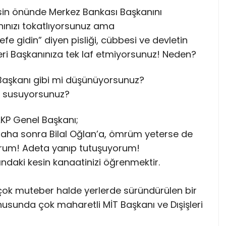
esin önünde Merkez Bankası Başkanını
nınızı tokatlıyorsunuz ama
fe gidin” diyen pisliği, cübbesi ve devletin
leri Başkanınıza tek laf etmiyorsunuz! Neden?
ri Başkanı gibi mi düşünüyorsunuz?
i susuyorsunuz?
AKP Genel Başkanı;
daha sonra Bilal Oğlan’a, ömrüm yeterse de
rum! Adeta yanıp tutuşuyorum!
ndaki kesin kanaatinizi öğrenmektir.
n çok muteber halde yerlerde süründürülen bir
usunda çok maharetli MİT Başkanı ve Dışişleri