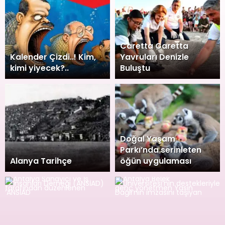
Caretta Caretta
Kalender Çizdi..! Kim,
Yavruları Denizle
kimi yiyecek?..
Buluştu
Doğal Yaşam
Parkı’nda serinleten
Alanya Tarihçe
öğün uygulaması