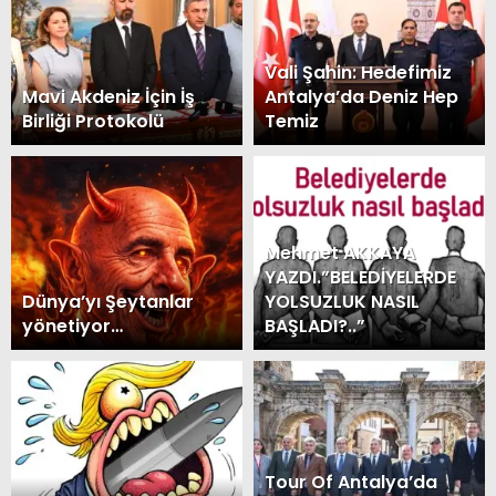
Vali Şahin: Hedefimiz
Mavi Akdeniz İçin İş
Antalya’da Deniz Hep
Birliği Protokolü
Temiz
Mehmet AKKAYA
YAZDI.”BELEDİYELERDE
Dünya’yı Şeytanlar
YOLSUZLUK NASIL
yönetiyor…
BAŞLADI?..”
Tour Of Antalya’da