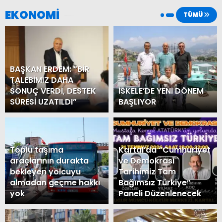
EKONOMİ
TÜMÜ
BAŞKAN ERDEM: “BİR
TALEBİMİZ DAHA
SONUÇ VERDİ, DESTEK
İSKELE’DE YENİ DÖNEM
SÜRESİ UZATILDI”
BAŞLIYOR
Toplu taşıma
Kartal’da “Cumhuriyet
araçlarının durakta
ve Demokrasi
bekleyen yolcuyu
Tarihimiz Tam
almadan geçme hakkı
Bağımsız Türkiye”
yok
Paneli Düzenlenecek