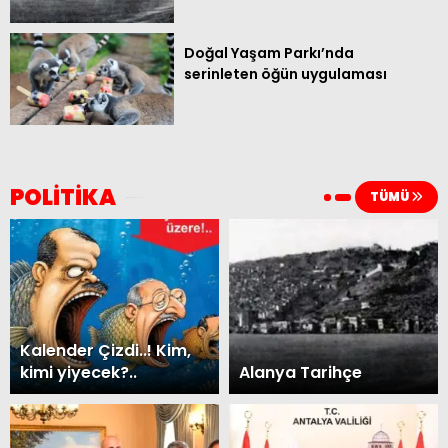
Doğal Yaşam Parkı’nda
serinleten öğün uygulaması
POLİTİKA
TÜMÜ
Kalender Çizdi..! Kim,
kimi yiyecek?..
Alanya Tarihçe