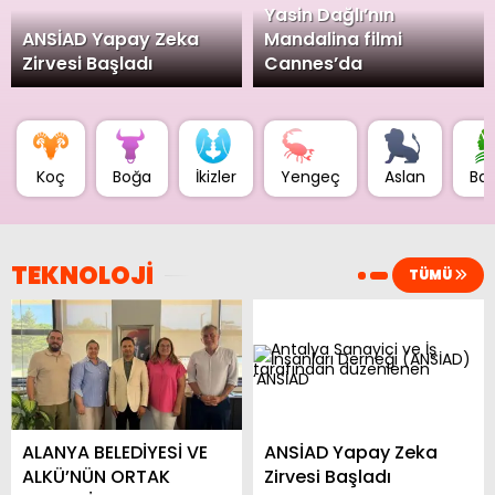
Yasin Dağlı’nın
ANSİAD Yapay Zeka
Mandalina filmi
Zirvesi Başladı
Cannes’da
Koç
Boğa
İkizler
Yengeç
Aslan
Ba
TEKNOLOJİ
TÜMÜ
ALANYA BELEDİYESİ VE
ANSİAD Yapay Zeka
ALKÜ’NÜN ORTAK
Zirvesi Başladı