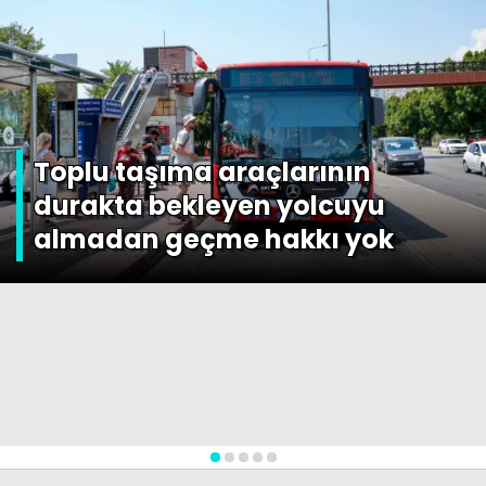
Toplu taşıma araçlarının
durakta bekleyen yolcuyu
almadan geçme hakkı yok
1
2
3
4
5