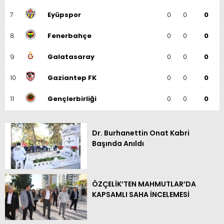
7
Eyüpspor
0
0
0
8
Fenerbahçe
0
0
0
9
Galatasaray
0
0
0
10
Gaziantep FK
0
0
0
11
Gençlerbirliği
0
0
0
12
Göztepe
0
0
0
Dr. Burhanettin Onat Kabri
13
Başakşehir
0
0
0
Başında Anıldı
14
Kasımpaşa
0
0
0
15
Kocaelispor
0
0
0
ÖZÇELİK’TEN MAHMUTLAR’DA
KAPSAMLI SAHA İNCELEMESİ
16
Konyaspor
0
0
0
17
Samsunspor
0
0
0