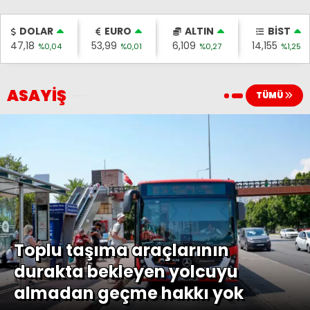
DOLAR
EURO
ALTIN
BİST
47,18
53,99
6,109
14,155
%0,04
%0,01
%0,27
%1,25
ASAYİŞ
TÜMÜ
Toplu taşıma araçlarının
durakta bekleyen yolcuyu
almadan geçme hakkı yok