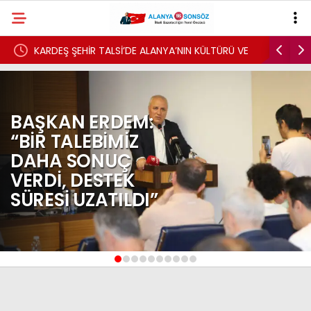
KARDEŞ ŞEHİR TALSİ’DE ALANYA’NIN KÜLTÜRÜ VE
İSKELE’DE YENİ
YEREL DEĞERLERİ TANITILDI
BAŞKAN ERDEM:
“BİR TALEBİMİZ
DAHA SONUÇ
VERDİ, DESTEK
SÜRESİ UZATILDI”
1
2
3
4
5
6
7
8
9
10