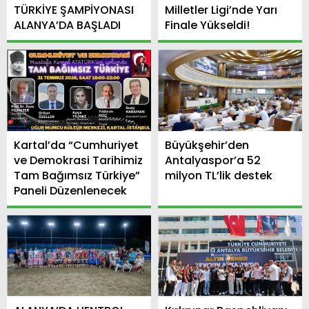
TÜRKİYE ŞAMPİYONASI
Milletler Ligi’nde Yarı
ALANYA’DA BAŞLADI
Finale Yükseldi!
Kartal’da “Cumhuriyet
Büyükşehir’den
ve Demokrasi Tarihimiz
Antalyaspor’a 52
Tam Bağımsız Türkiye”
milyon TL’lik destek
Paneli Düzenlenecek