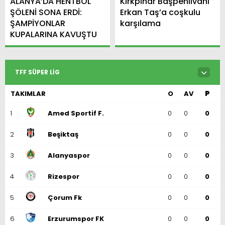
ALANYA’DA HENTBOL
Kırkpınar Başpehlivanı
ŞÖLENİ SONA ERDİ:
Erkan Taş’a coşkulu
ŞAMPİYONLAR
karşılama
KUPALARINA KAVUŞTU
TFF SÜPER LIG
TAKIMLAR
O
AV
P
1
Amed Sportif F.
0
0
0
2
Beşiktaş
0
0
0
3
Alanyaspor
0
0
0
4
Rizespor
0
0
0
5
Çorum Fk
0
0
0
6
Erzurumspor FK
0
0
0