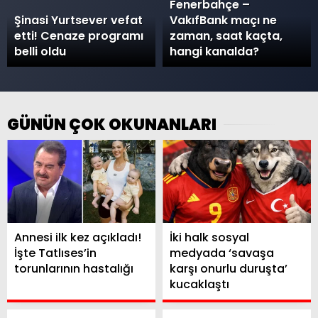
Fenerbahçe –
Şinasi Yurtsever vefat
VakıfBank maçı ne
etti! Cenaze programı
zaman, saat kaçta,
belli oldu
hangi kanalda?
GÜNÜN ÇOK OKUNANLARI
Annesi ilk kez açıkladı!
İki halk sosyal
İşte Tatlıses’in
medyada ‘savaşa
torunlarının hastalığı
karşı onurlu duruşta’
kucaklaştı