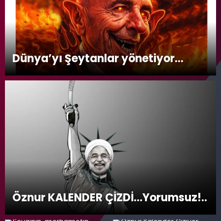
Dünya’yı Şeytanlar yönetiyor…
Öznur KALENDER ÇİZDİ…Yorumsuz!..