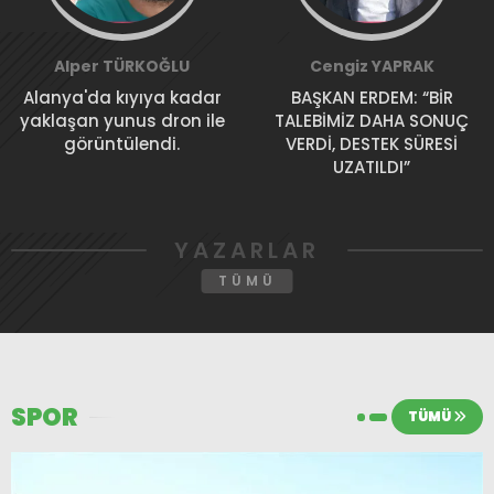
Alper TÜRKOĞLU
Cengiz YAPRAK
Alanya'da kıyıya kadar
BAŞKAN ERDEM: “BİR
yaklaşan yunus dron ile
TALEBİMİZ DAHA SONUÇ
görüntülendi.
VERDİ, DESTEK SÜRESİ
UZATILDI”
YAZARLAR
TÜMÜ
SPOR
TÜMÜ