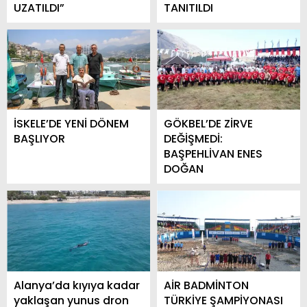
UZATILDI”
TANITILDI
İSKELE’DE YENİ DÖNEM
GÖKBEL’DE ZİRVE
BAŞLIYOR
DEĞİŞMEDİ:
BAŞPEHLİVAN ENES
DOĞAN
Alanya’da kıyıya kadar
AİR BADMİNTON
yaklaşan yunus dron
TÜRKİYE ŞAMPİYONASI