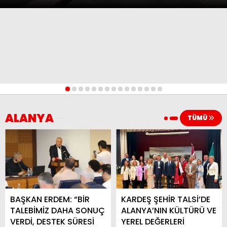
1
2
3
4
5
6
7
8
9
10
11
12
13
14
15
ALANYA
TÜMÜ
BAŞKAN ERDEM: “BİR
KARDEŞ ŞEHİR TALSİ’DE
TALEBİMİZ DAHA SONUÇ
ALANYA’NIN KÜLTÜRÜ VE
VERDİ, DESTEK SÜRESİ
YEREL DEĞERLERİ