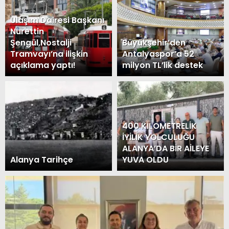
Ulaşım Dairesi Başkanı
Nurettin
Şengül,Nostalji
Büyükşehir’den
Tramvayı’na ilişkin
Antalyaspor’a 52
açıklama yaptı!
milyon TL’lik destek
400 KİLOMETRELİK
İYİLİK YOLCULUĞU
ALANYA’DA BİR AİLEYE
Alanya Tarihçe
YUVA OLDU