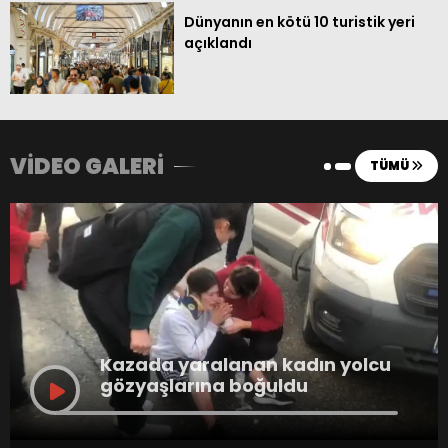
18
Trabzonspor
0
0
0
Dünyanın en kötü 10 turistik yeri
açıklandı
VİDEO GALERİ
TÜMÜ
Kazada yaralanan kadın yolcu
gözyaşlarına boğuldu