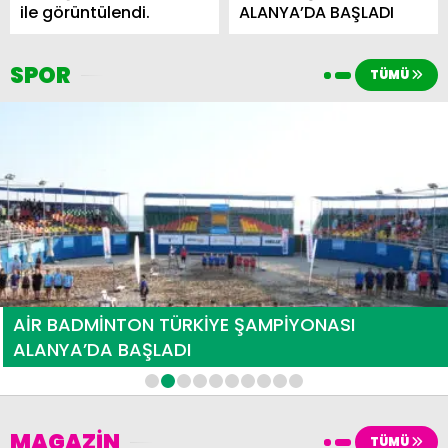
ile görüntülendi.
ALANYA’DA BAŞLADI
SPOR
TÜMÜ
Filenin Sultanları, Milletler Ligi’nde Yarı Finale
Yükseldi!
1
2
3
4
5
6
7
8
9
10
MAGAZİN
TÜMÜ