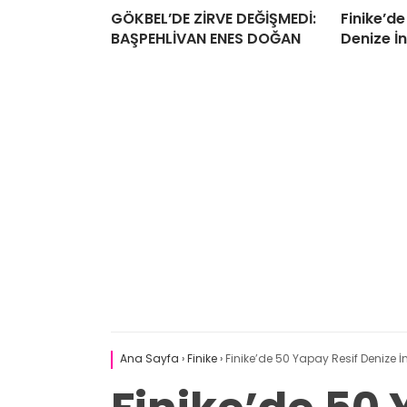
GÖKBEL’DE ZİRVE DEĞİŞMEDİ:
Finike’d
BAŞPEHLİVAN ENES DOĞAN
Denize İn
Ana Sayfa
›
Finike
›
Finike’de 50 Yapay Resif Denize İn