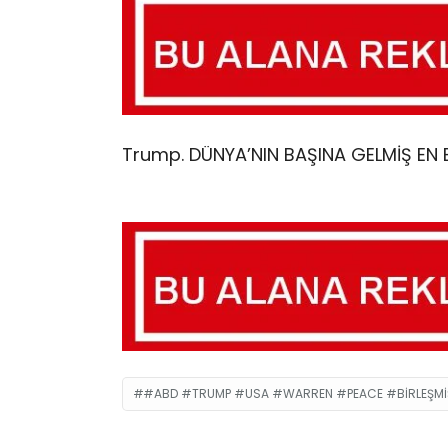
Trump. DÜNYA’NIN BAŞINA GELMİŞ EN 
#ABD #TRUMP #USA #WARREN #PEACE #BIRLEŞMIŞ