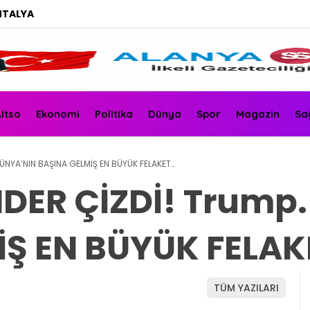
NTALYA
ltso
Ekonomi
Politika
Dünya
Spor
Magazin
Sa
ÜNYA’NIN BAŞINA GELMİŞ EN BÜYÜK FELAKET…
DER ÇİZDİ! Trump
İŞ EN BÜYÜK FELA
TÜM YAZILARI