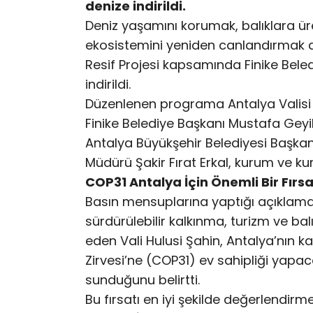
denize indirildi.
Deniz yaşamını korumak, balıklara 
ekosistemini yeniden canlandırmak a
Resif Projesi kapsamında Finike Beled
indirildi.
Düzenlenen programa Antalya Valisi
Finike Belediye Başkanı Mustafa Geyi
Antalya Büyükşehir Belediyesi Başk
Müdürü Şakir Fırat Erkal, kurum ve kurul
COP31 Antalya İçin Önemli Bir Fırsa
Basın mensuplarına yaptığı açıklamada
sürdürülebilir kalkınma, turizm ve bal
eden Vali Hulusi Şahin, Antalya’nın kas
Zirvesi’ne (COP31) ev sahipliği yapaca
sunduğunu belirtti.
Bu fırsatı en iyi şekilde değerlendir