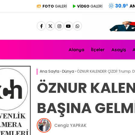
30.9
°
A
FOTO
GALERİ
VİDEO
GALERİ
Alanya
İlçeler
Asayiş
A
Ana Sayfa
›
Dünya
›
ÖZNUR KALENDER ÇİZDİ! Trump. D
ÖZNUR KALEN
BAŞINA GELM
Cengiz YAPRAK