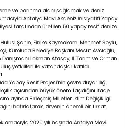
üreme ve barınma alanı sağlamak ve deniz
macıyla Antalya Mavi Akdeniz İnisiyatifi Yapay
iyesi tarafından üretilen 50 yapay resif denize
 Hulusi Şahin, Finike Kaymakamı Mehmet Soylu,
kçi, Kumluca Belediye Başkanı Mesut Avcıoğlu,
an Danışmanı Lokman Atasoy, İl Tarım ve Orman
uş yetkilileri ile vatandaşlar katıldı.
t
 Yapay Resif Projesi’nin çevre duyarlılığı,
ıkçılık açısından büyük önem taşıdığını ifade
ım ayında Birleşmiş Milletler İklim Değişikliği
ğını hatırlatarak, zirvenin önemli bir fırsat
mek amacıyla 2026 yılı başında Antalya Mavi