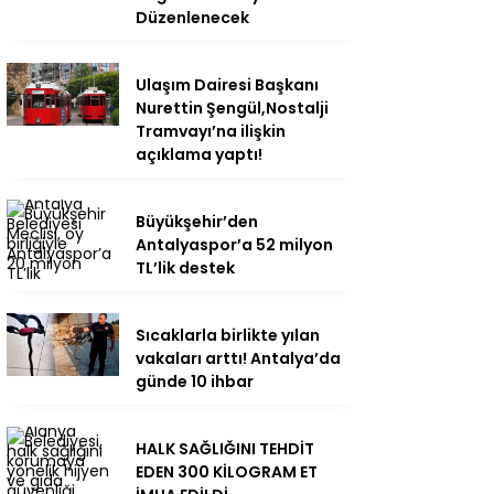
Düzenlenecek
Ulaşım Dairesi Başkanı
Nurettin Şengül,Nostalji
Tramvayı’na ilişkin
açıklama yaptı!
Büyükşehir’den
Antalyaspor’a 52 milyon
TL’lik destek
Sıcaklarla birlikte yılan
vakaları arttı! Antalya’da
günde 10 ihbar
HALK SAĞLIĞINI TEHDİT
EDEN 300 KİLOGRAM ET