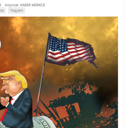
6
Kaynak: HABER MERKEZI
ika
Yaşam