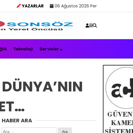
YAZARLAR
06 Ağustos 2026 Per
ğlık
Teknoloji
Servisler
. DÜNYA’NIN
KET…
HABER ARA
Arama: