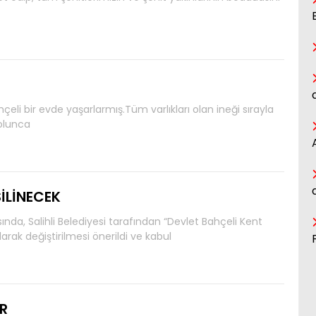
eli bir evde yaşarlarmış.Tüm varlıkları olan ineği sırayla
 olunca
SİLİNECEK
ında, Salihli Belediyesi tarafından “Devlet Bahçeli Kent
ak değiştirilmesi önerildi ve kabul
R