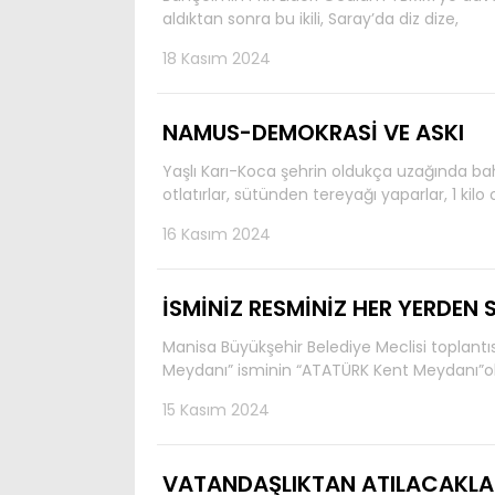
aldıktan sonra bu ikili, Saray’da diz dize,
18 Kasım 2024
NAMUS-DEMOKRASİ VE ASKI
Yaşlı Karı-Koca şehrin oldukça uzağında bahç
otlatırlar, sütünden tereyağı yaparlar, 1 kilo
16 Kasım 2024
İSMİNİZ RESMİNİZ HER YERDEN 
Manisa Büyükşehir Belediye Meclisi toplantıs
Meydanı” isminin “ATATÜRK Kent Meydanı”olar
15 Kasım 2024
VATANDAŞLIKTAN ATILACAKLA