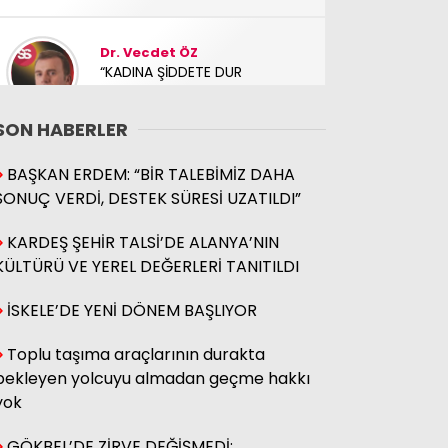
Dr. Vecdet ÖZ
“KADINA ŞİDDETE DUR
DİYELİM!!”
SON HABERLER
Suay KARAMAN
BAŞKAN ERDEM: “BİR TALEBİMİZ DAHA
HUKUK HUKUK
SONUÇ VERDİ, DESTEK SÜRESİ UZATILDI”
KARDEŞ ŞEHİR TALSİ’DE ALANYA’NIN
Öznur KALENDER
KÜLTÜRÜ VE YEREL DEĞERLERİ TANITILDI
Şimdi anladınız mı, bu adam
neden sürekli yabancı futbol
İSKELE’DE YENİ DÖNEM BAŞLIYOR
takımı satın alıyor?..
Toplu taşıma araçlarının durakta
bekleyen yolcuyu almadan geçme hakkı
Hakan KUBİLAY
yok
ATATÜRK CADDESİ’NDE SICAK
ASFALT ÇALIŞMALARI BAŞLADI
GÖKBEL’DE ZİRVE DEĞİŞMEDİ: