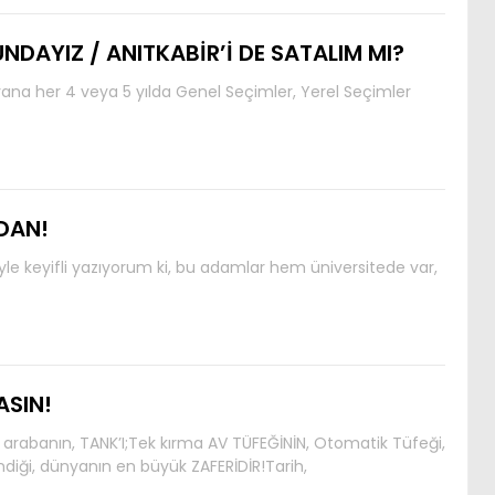
NDAYIZ / ANITKABİR’İ DE SATALIM MI?
yana her 4 veya 5 yılda Genel Seçimler, Yerel Seçimler
DAN!
Öyle keyifli yazıyorum ki, bu adamlar hem üniversitede var,
ASIN!
 arabanın, TANK’I;Tek kırma AV TÜFEĞİNİN, Otomatik Tüfeği,
diği, dünyanın en büyük ZAFERİDİR!Tarih,