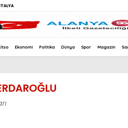
NTALYA
ltso
Ekonomi
Politika
Dünya
Spor
Magazin
Sa
SERDAROĞLU
rı