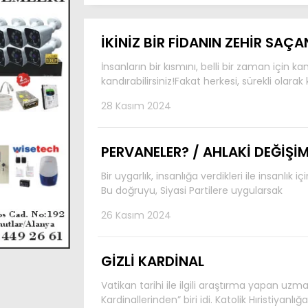
İKİNİZ BİR FİDANIN ZEHİR SAÇA
İnsanların bir kısmını, belli bir zaman için k
kandırabilirsiniz!Fakat herkesi, sürekli olar
28 Kasım 2024
PERVANELER? / AHLAKİ DEĞİŞİM
Bir uygarlık, insanlığa verdikleri ile insanlı
Bu doğruyu, Siyasi Partilere uygularsak
26 Kasım 2024
GİZLİ KARDİNAL
Vatikan tarihi ile ilgili araştırma yapan uzm
Kardinallerinden” biri idi. Katolik Hıristiyanlığ