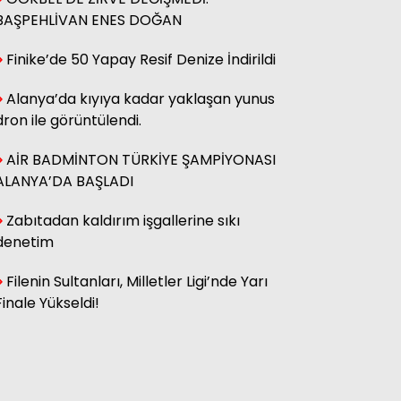
BAŞPEHLİVAN ENES DOĞAN
Finike’de 50 Yapay Resif Denize İndirildi
Alanya’da kıyıya kadar yaklaşan yunus
dron ile görüntülendi.
AİR BADMİNTON TÜRKİYE ŞAMPİYONASI
ALANYA’DA BAŞLADI
Zabıtadan kaldırım işgallerine sıkı
denetim
Filenin Sultanları, Milletler Ligi’nde Yarı
Finale Yükseldi!