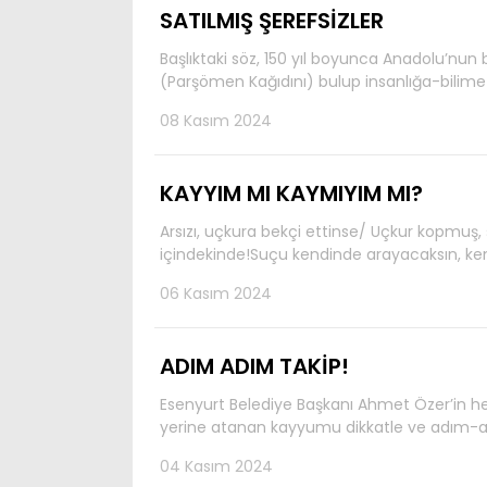
SATILMIŞ ŞEREFSİZLER
Başlıktaki söz, 150 yıl boyunca Anadolu’nu
(Parşömen Kağıdını) bulup insanlığa-bili
08 Kasım 2024
KAYYIM MI KAYMIYIM MI?
Arsızı, uçkura bekçi ettinse/ Uçkur kopmuş,
içindekinde!Suçu kendinde arayacaksın, k
06 Kasım 2024
ADIM ADIM TAKİP!
Esenyurt Belediye Başkanı Ahmet Özer’in her 
yerine atanan kayyumu dikkatle ve adım-a
04 Kasım 2024