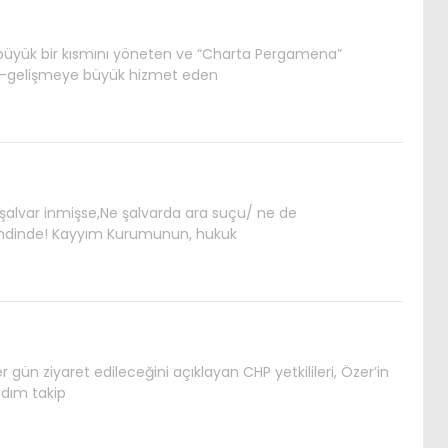
n büyük bir kısmını yöneten ve “Charta Pergamena”
me-gelişmeye büyük hizmet eden
 şalvar inmişse,Ne şalvarda ara suçu/ ne de
endinde! Kayyım Kurumunun, hukuk
gün ziyaret edileceğini açıklayan CHP yetkilileri, Özer’in
dım takip