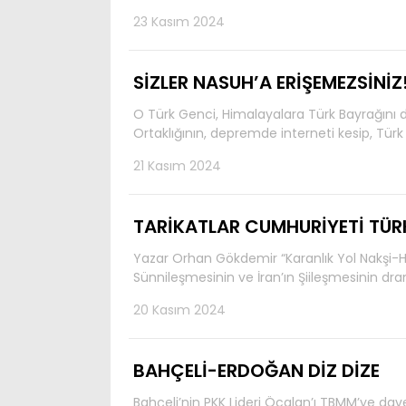
23 Kasım 2024
SİZLER NASUH’A ERİŞEMEZSİNİZ
O Türk Genci, Himalayalara Türk Bayrağını 
Ortaklığının, depremde interneti kesip, Türk
21 Kasım 2024
TARİKATLAR CUMHURİYETİ TÜR
Yazar Orhan Gökdemir “Karanlık Yol Nakşi-Hal
Sünnileşmesinin ve İran’ın Şiileşmesinin dram
20 Kasım 2024
BAHÇELİ-ERDOĞAN DİZ DİZE
Bahçeli’nin PKK Lideri Öcalan’ı TBMM’ye dave