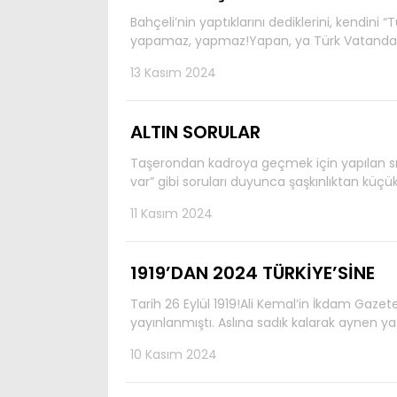
Bahçeli’nin yaptıklarını dediklerini, kendini
yapamaz, yapmaz!Yapan, ya Türk Vatandaşl
13 Kasım 2024
ALTIN SORULAR
Taşerondan kadroya geçmek için yapılan s
var” gibi soruları duyunca şaşkınlıktan küçük
11 Kasım 2024
1919’DAN 2024 TÜRKİYE’SİNE
Tarih 26 Eylül 1919!Ali Kemal’in İkdam Gaze
yayınlanmıştı. Aslına sadık kalarak aynen y
10 Kasım 2024