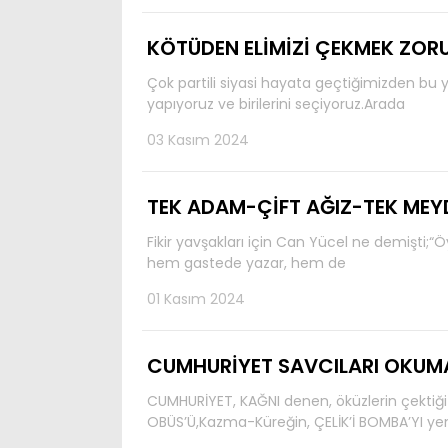
KÖTÜDEN ELİMİZİ ÇEKMEK ZORU
Çok partili siyasi hayata geçtiğimizden bu 
yapıyoruz ve birilerini seçiyoruz.Arada
03 Kasım 2024
TEK ADAM-ÇİFT AĞIZ-TEK MEY
Fikir yavşakları için Can Yücel ne demişti;“
hem gastede yazar, hem de
01 Kasım 2024
CUMHURİYET SAVCILARI OKUM
CUMHURİYET, KAĞNI denen, öküzlerin çektiği
OBÜS’Ü,Kazma-Küreğin, ÇELİK’İ BOMBA’YI yen