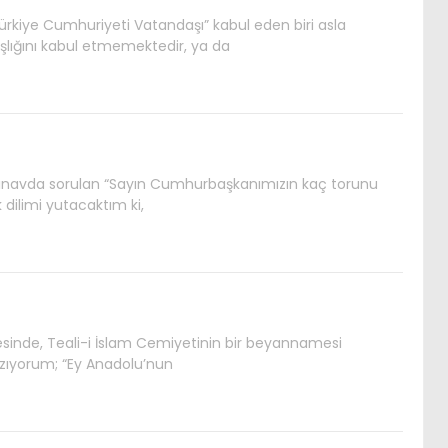
 “Türkiye Cumhuriyeti Vatandaşı” kabul eden biri asla
ığını kabul etmemektedir, ya da
ınavda sorulan “Sayın Cumhurbaşkanımızın kaç torunu
 dilimi yutacaktım ki,
tesinde, Teali-i İslam Cemiyetinin bir beyannamesi
azıyorum; “Ey Anadolu’nun