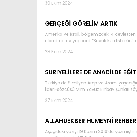
30 Ekim 2024
GERÇEĞİ GÖRELİM ARTIK
Amerika ve İsrail, bölgemizdeki 4 devletten (
olarak görev yapacak “Büyük Kürdistan’ın” 
28 Ekim 2024
SURİYELİLERE DE ANADİLDE EĞİ
Türkiye’de 8 milyon Arap ve Arami yaşadığın
lideri-sözcüsü Mim Yavuz Binbay şunları söyl
27 Ekim 2024
ALLAHUEKBER HUMEYNİ REHBER
Aşağıdaki yazıyı 19 Kasım 2016’da yazmıştı