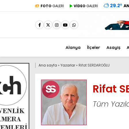
29.2
°
A
FOTO
GALERİ
VİDEO
GALERİ
Alanya
İlçeler
Asayiş
A
Ana sayfa
»
Yazarlar
»
Rifat SERDAROĞLU
Rifat 
Tüm Yazıla