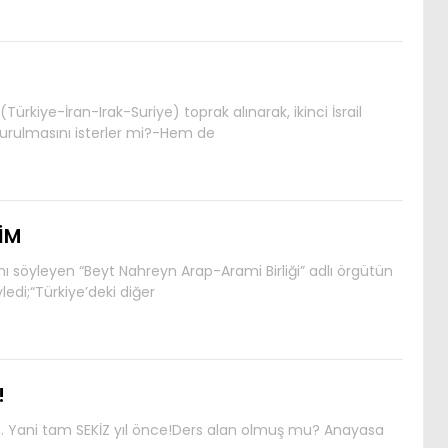
Türkiye-İran-Irak-Suriye) toprak alınarak, ikinci İsrail
kurulmasını isterler mi?-Hem de
TİM
ı söyleyen “Beyt Nahreyn Arap-Arami Birliği” adlı örgütün
edi;“Türkiye’deki diğer
!
m. Yani tam SEKİZ yıl önce!Ders alan olmuş mu? Anayasa