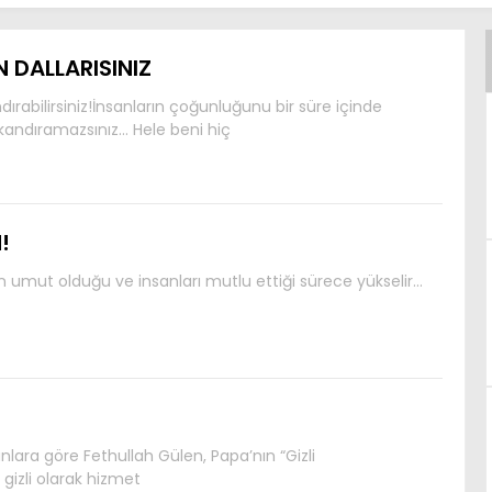
N DALLARISINIZ
andırabilirsiniz!İnsanların çoğunluğunu bir süre içinde
ak kandıramazsınız… Hele beni hiç
!
k için umut olduğu ve insanları mutlu ettiği sürece yükselir…
anlara göre Fethullah Gülen, Papa’nın “Gizli
a gizli olarak hizmet