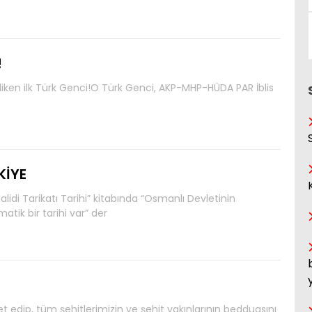
!
diken ilk Türk Genci!O Türk Genci, AKP-MHP-HÜDA PAR İblis
KİYE
idi Tarikatı Tarihi” kitabında “Osmanlı Devletinin
atik bir tarihi var” der
t edip, tüm şehitlerimizin ve şehit yakınlarının bedduasını