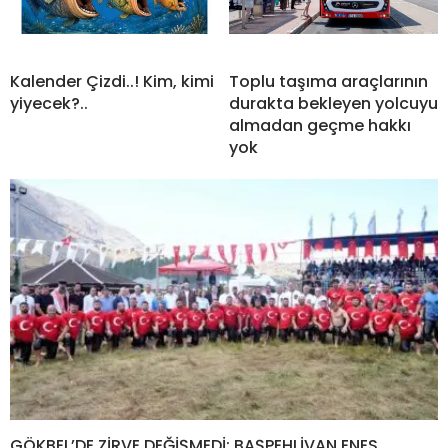
2026 AİR BADMİNTON TÜRKİYE ŞAMPİYONASI
TAMAMLANDI
BAŞKAN ERDEM: “BİR
İSKELE’DE YENİ DÖNEM
TALEBİMİZ DAHA SONUÇ
BAŞLIYOR
VERDİ, DESTEK SÜRESİ
UZATILDI”