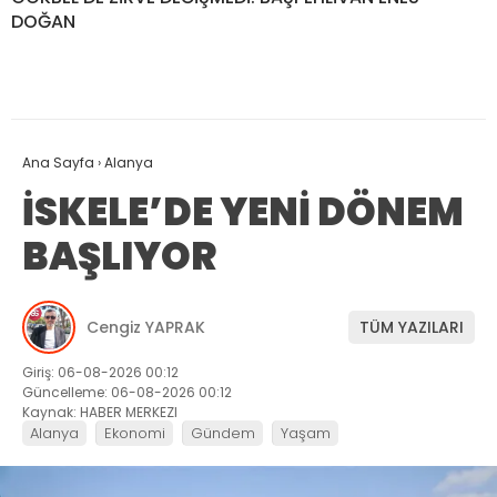
Kalender Çizdi..! Kim, kimi
Toplu taşıma araçlarının
yiyecek?..
durakta bekleyen yolcuyu
almadan geçme hakkı
yok
GÖKBEL’DE ZİRVE DEĞİŞMEDİ: BAŞPEHLİVAN ENES