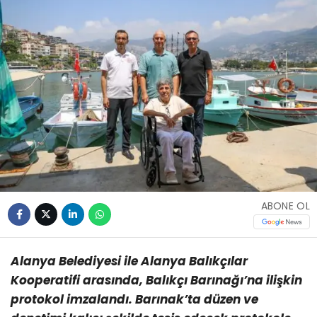
DOĞAN
Ana Sayfa
›
Alanya
İSKELE’DE YENİ DÖNEM
BAŞLIYOR
Cengiz YAPRAK
TÜM YAZILARI
Giriş: 06-08-2026 00:12
Güncelleme: 06-08-2026 00:12
Kaynak: HABER MERKEZI
Alanya
Ekonomi
Gündem
Yaşam