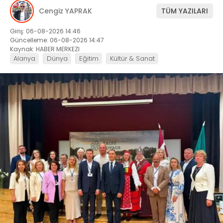
Cengiz YAPRAK
TÜM YAZILARI
Giriş: 06-08-2026 14:46
Güncelleme: 06-08-2026 14:47
Kaynak: HABER MERKEZI
Alanya
Dünya
Eğitim
Kültür & Sanat