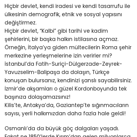
Hiçbir devlet, kendi iradesi ve kendi tasarrufu ile
ülkesinin demografik, etnik ve sosyal yapısını
değiştirmez.
Hiçbir devlet, “Kalbi” gibi tarihi ve kadim
şehirlerini, bir başka halkın istilasına açmaz.
Örneğin, İtalya’ya giden mültecilerin Roma şehir
merkezine yerleşmelerine izin verirler mi?
İstanbul’da Fatih-Suriçi-Dülgerzade-Zeyrek-
Yavuzselim-Balipaşa da dolaşın, Türkçe
konuşan bulursanız, kendinizi şanslı sayabilirsiniz.
İzmir’de akşamları o güzel Kordonboyunda tek
başınıza dolaşamazsınız!
Kilis’te, Antakya’da, Gaziantep’te sığınmacıların
sayısı, yerli halkımızdan daha fazla hale geldi!
Osmanlı’da da büyük göç dalgaları yaşadı.
Fakat ne 1850’lerde Kırım’dan gelen milyonlarca