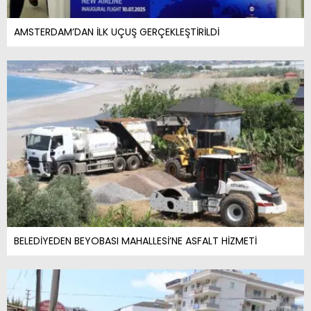
AMSTERDAM’DAN İLK UÇUŞ GERÇEKLEŞTİRİLDİ
BELEDİYEDEN BEYOBASI MAHALLESİ’NE ASFALT HİZMETİ