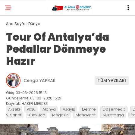
30.3
°
ANTALYA
Ana Sayfa
›
Dünya
Tour Of Antalya’da
YAZARLAR
Pedallar Dönmeye
Hazır
Cengiz YAPRAK
TÜM YAZILARI
Giriş: 03-03-2026 15:13
Güncelleme: 03-03-2026 15:21
Kaynak: HABER MERKEZI
Akseki
Aksu
Alanya
Asayiş
Demre
Döşemealtı
& Sanat
Kumluca
Magazin
Manavgat
Muratpaşa
Po