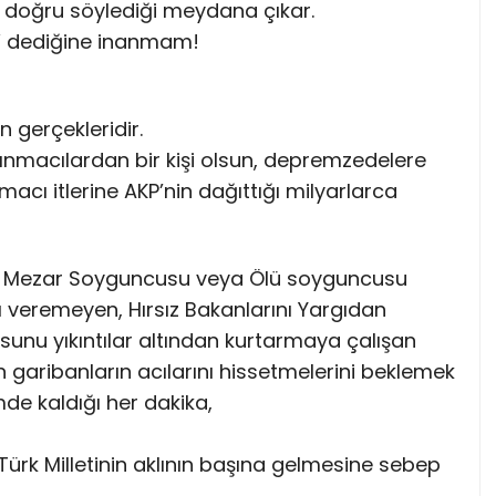
n doğru söylediği meydana çıkar.
r” dediğine inanmam!
n gerçekleridir.
ğınmacılardan bir kişi olsun, depremzedelere
cı itlerine AKP’nin dağıttığı milyarlarca
ir. Mezar Soyguncusu veya Ölü soyguncusu
ı veremeyen, Hırsız Bakanlarını Yargıdan
usunu yıkıntılar altından kurtarmaya çalışan
 garibanların acılarını hissetmelerini beklemek
de kaldığı her dakika,
ürk Milletinin aklının başına gelmesine sebep