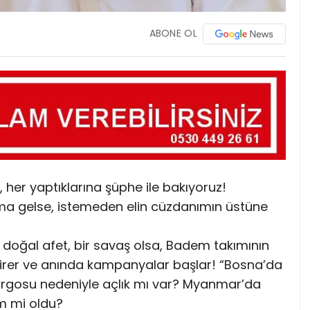
ABONE OL
i, her yaptıklarına şüphe ile bakıyoruz!
ıma gelse, istemeden elin cüzdanımın üstüne
oğal afet, bir savaş olsa, Badem takımının
girer ve anında kampanyalar başlar! “Bosna’da
mbargosu nedeniyle açlık mı var? Myanmar’da
m mi oldu?