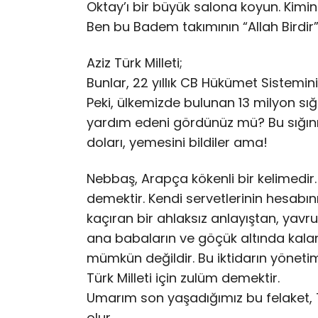
Oktay’ı bir büyük salona koyun. Kimi
Ben bu Badem takımının “Allah Birdi
Aziz Türk Milleti;
Bunlar, 22 yıllık CB Hükümet Sistemini
Peki, ülkemizde bulunan 13 milyon sı
yardım edeni gördünüz mü? Bu sığınma
doları, yemesini bildiler ama!
Nebbaş, Arapça kökenli bir kelimed
demektir. Kendi servetlerinin hesabın
kaçıran bir ahlaksız anlayıştan, yavr
ana babaların ve göçük altında kalan
mümkün değildir. Bu iktidarın yönetim
Türk Milleti için zulüm demektir.
Umarım son yaşadığımız bu felaket, T
olur…