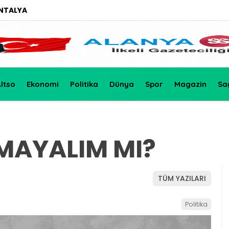
NTALYA
ltso
Ekonomi
Politika
Dünya
Spor
Magazin
Sa
MAYALIM MI?
TÜM YAZILARI
Politika