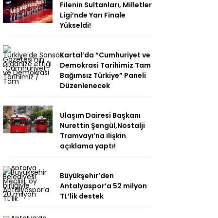
Filenin Sultanları, Milletler
Ligi’nde Yarı Finale
Yükseldi!
Kartal’da “Cumhuriyet ve
Demokrasi Tarihimiz Tam
Bağımsız Türkiye” Paneli
Düzenlenecek
Ulaşım Dairesi Başkanı
Nurettin Şengül,Nostalji
Tramvayı’na ilişkin
açıklama yaptı!
Büyükşehir’den
Antalyaspor’a 52 milyon
TL’lik destek