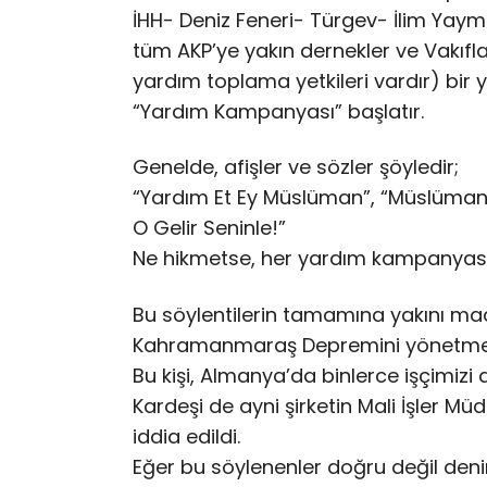
İHH- Deniz Feneri- Türgev- İlim Yay
tüm AKP’ye yakın dernekler ve Vakıfl
yardım toplama yetkileri vardır) bir
“Yardım Kampanyası” başlatır.
Genelde, afişler ve sözler şöyledir;
“Yardım Et Ey Müslüman”, “Müslümanlar
O Gelir Seninle!”
Ne hikmetse, her yardım kampanyasın
Bu söylentilerin tamamına yakını maa
Kahramanmaraş Depremini yönetmekle 
Bu kişi, Almanya’da binlerce işçimizi
Kardeşi de ayni şirketin Mali İşler Mü
iddia edildi.
Eğer bu söylenenler doğru değil deni