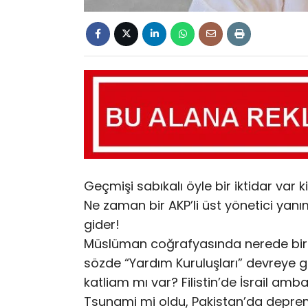
Geçmişi sabıkalı öyle bir iktidar var k
Ne zaman bir AKP’li üst yönetici yan
gider!
Müslüman coğrafyasında nerede bir d
sözde “Yardım Kuruluşları” devreye 
katliam mı var? Filistin’de İsrail a
Tsunami mi oldu, Pakistan’da depre