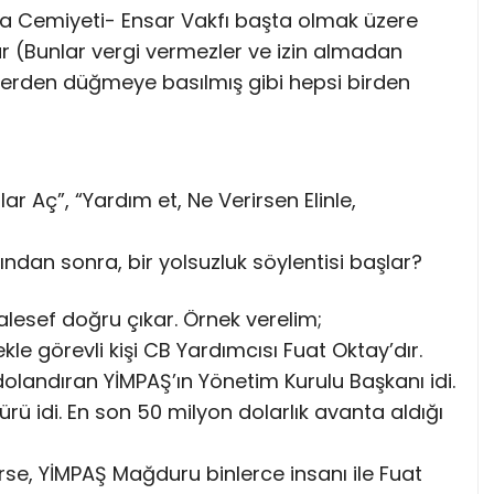
ma Cemiyeti- Ensar Vakfı başta olmak üzere
ar (Bunlar vergi vermezler ve izin almadan
 yerden düğmeye basılmış gibi hepsi birden
 Aç”, “Yardım et, Ne Verirsen Elinle,
dan sonra, bir yolsuzluk söylentisi başlar?
lesef doğru çıkar. Örnek verelim;
görevli kişi CB Yardımcısı Fuat Oktay’dır.
 dolandıran YİMPAŞ’ın Yönetim Kurulu Başkanı idi.
dürü idi. En son 50 milyon dolarlık avanta aldığı
rse, YİMPAŞ Mağduru binlerce insanı ile Fuat