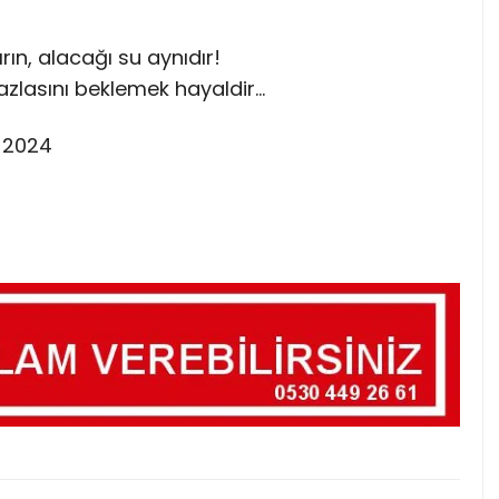
ırın, alacağı su aynıdır!
azlasını beklemek hayaldir…
t 2024