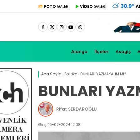
30.9
°
A
FOTO
GALERİ
VİDEO
GALERİ
Alanya
İlçeler
Asayiş
A
Ana Sayfa
›
Politika
›
BUNLARI YAZMAYALIM MI?
BUNLARI YAZ
Rifat SERDAROĞLU
Giriş: 15-02-2024 12:08