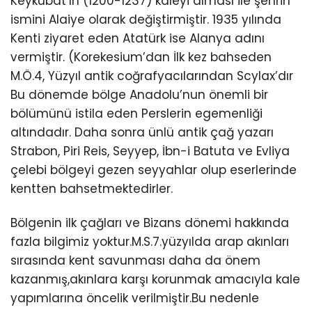
Keykubat’ın (1200-1237) kaleyi alması ile şehrin
ismini Alaiye olarak değiştirmiştir. 1935 yılında
Kenti ziyaret eden Atatürk ise Alanya adını
vermiştir. (Korekesium’dan İlk kez bahseden
M.Ö.4, Yüzyıl antik coğrafyacılarından Scylax’dır
Bu dönemde bölge Anadolu’nun önemli bir
bölümünü istila eden Perslerin egemenliği
altındadır. Daha sonra ünlü antik çağ yazarı
Strabon, Piri Reis, Seyyep, İbn-i Batuta ve Evliya
çelebi bölgeyi gezen seyyahlar olup eserlerinde
kentten bahsetmektedirler.
Bölgenin ilk çağları ve Bizans dönemi hakkında
fazla bilgimiz yoktur.M.S.7.yüzyılda arap akınları
sırasında kent savunması daha da önem
kazanmış,akınlara karşı korunmak amacıyla kale
yapımlarına öncelik verilmiştir.Bu nedenle