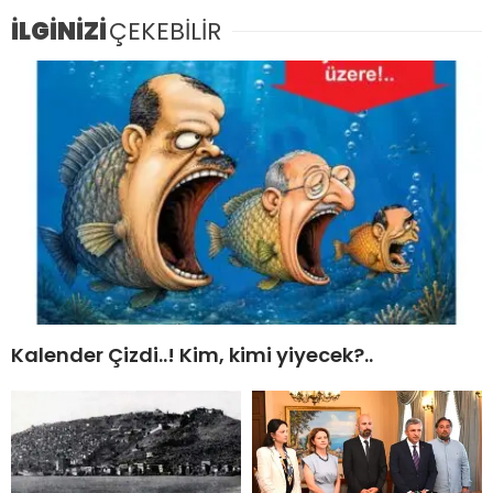
İLGİNİZİ
ÇEKEBİLİR
Kalender Çizdi..! Kim, kimi yiyecek?..