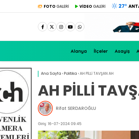
27
°
ANT
FOTO
GALERİ
VİDEO
GALERİ
Alanya
İlçeler
Asayiş
A
Ana Sayfa
›
Politika
›
AH PİLLİ TAVŞAN AH
AH PİLLİ TAV
Rifat SERDAROĞLU
Giriş: 16-07-2024 09:45