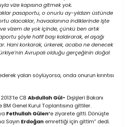
yla vize kapısına gitmek yok.
aklar pasaportu, o onurlu ay-yıldızın üstünde
tu alacaklar, havaalanına indiklerinde işte
 ve vizem de yok içinde, çünkü ben artık
portu şöyle hafif başı kaldırarak, el aşağı
. Hani korkarak, ürkerek, acaba ne denecek
Türkiye’nin Avrupalı olduğu gerçeğinin doğal
ay ederek yalan söylüyorsa, onda onurun kırıntısı
l 2013’te CB
Abdullah Gül-
Dışişleri Bakanı
e BM Genel Kurul Toplantısına gittiler.
’ya
Fethullah Gülen’
e ziyarete gitti. Dönüşte
Ama Sayın
Erdoğan
emrettiği için gittim” dedi.