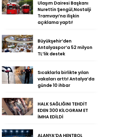
Ulaşım Dairesi Başkanı
Nurettin Şengül,Nostalji
Tramvayı’na ilişkin
açıklama yaptı!
Büyükşehir’den
Antalyaspor’a 52 milyon
TL’lik destek
Sıcaklarla birlikte yılan
vakaları arttı! Antalya’da
günde 10 ihbar
HALK SAĞLIĞINI TEHDİT
EDEN 300 KİLOGRAM ET
İMHA EDİLDİ
ALANYA’DA HENTBOL