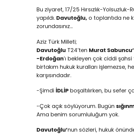
Bu ziyaret, 17/25 Hırsızlık-Yolsuzluk
yapıldı.
Davutoğlu,
o toplantıda ne k
zorundasınız…
Aziz Türk Milleti;
Davutoğlu
T24’ten
Murat Sabuncu’
-Erdoğan
’ı bekleyen çok ciddi şahsi
birtakım hukuk kuralları işlemezse, he
karşısındadır.
-Şimdi
İDLİP
boşaltılırken, bu sefer ç
-Çok açık söylüyorum. Bugün
sığın
Ama benim sorumluluğum yok.
Davutoğlu’
nun sözleri, hukuk önünde