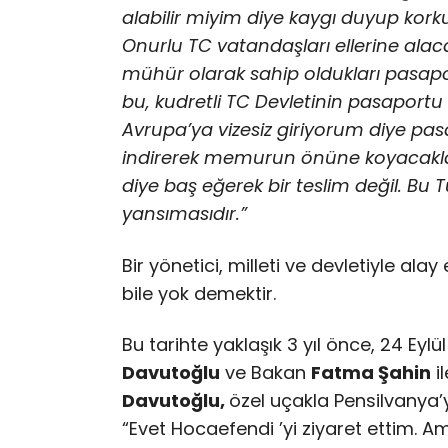
alabilir miyim diye kaygı duyup korku
Onurlu TC vatandaşları ellerine alac
mühür olarak sahip oldukları pasapor
bu, kudretli TC Devletinin pasaportu
Avrupa’ya vizesiz giriyorum diye pasa
indirerek memurun önüne koyacaklar
diye baş eğerek bir teslim değil. Bu 
yansımasıdır.”
Bir yönetici, milleti ve devletiyle al
bile yok demektir.
Bu tarihte yaklaşık 3 yıl önce, 24 Eylü
Davutoğlu
ve Bakan
Fatma Şahin
il
Davutoğlu,
özel uçakla Pensilvanya
“Evet Hocaefendi ’yi ziyaret ettim. 