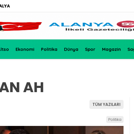
ALYA
ltso
Ekonomi
Politika
Dünya
Spor
Magazin
Sa
ŞAN AH
TÜM YAZILARI
Politika