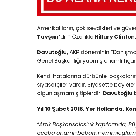
Amerikalıların, çok sevdikleri ve güve
Tavşan’
dır.” Özellikle
Hillary Clinton
Davutoğlu,
AKP döneminin “Danışmanl
Genel Başkanlığı yapmış önemli figürl
Kendi hatalarına dürbünle, başkaları
siyasetçiler vardır. Siyasette böyleleri
olgunlaşmamış tiplerdir.
Davutoğlu
b
Yıl 10 Şubat 2016, Yer Hollanda, 
“Artık Başkonsolosluk kapılarında, Bü
acaba anamı-babamı-emmioğlumu-t