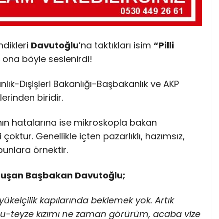
ndikleri
Davutoğlu
’na taktıkları isim
“Pilli
,
ona böyle seslenirdi!
ık-Dışişleri Bakanlığı-Başbakanlık ve AKP
erinden biridir.
nın hatalarına ise mikroskopla bakan
 çoktur. Genellikle içten pazarlıklı, hazımsız,
unlara örnektir.
Konuşan Başbakan Davutoğlu;
yükelçilik kapılarında beklemek yok. Artık
eyze kızımı ne zaman görürüm, acaba vize