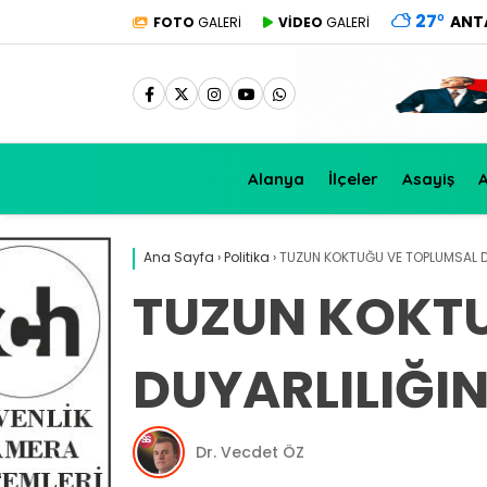
27
°
ANT
FOTO
GALERİ
VİDEO
GALERİ
Alanya
İlçeler
Asayiş
A
Ana Sayfa
›
Politika
›
TUZUN KOKTUĞU VE TOPLUMSAL DU
TUZUN KOKT
DUYARLILIĞIN
Dr. Vecdet ÖZ