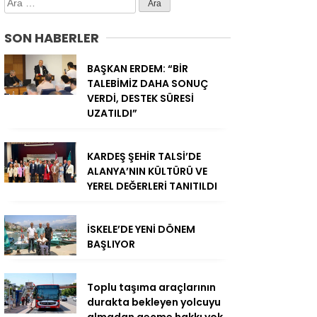
SON HABERLER
BAŞKAN ERDEM: “BİR
TALEBİMİZ DAHA SONUÇ
VERDİ, DESTEK SÜRESİ
UZATILDI”
KARDEŞ ŞEHİR TALSİ’DE
ALANYA’NIN KÜLTÜRÜ VE
YEREL DEĞERLERİ TANITILDI
İSKELE’DE YENİ DÖNEM
BAŞLIYOR
Toplu taşıma araçlarının
durakta bekleyen yolcuyu
almadan geçme hakkı yok