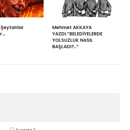
 Şeytanlar
Mehmet AKKAYA
r…
YAZDI.”BELEDİYELERDE
YOLSUZLUK NASIL
BAŞLADI?..”
E-posta
*