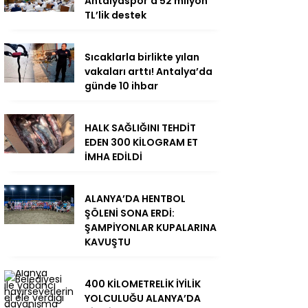
Antalyaspor’a 52 milyon
TL’lik destek
Sıcaklarla birlikte yılan
vakaları arttı! Antalya’da
günde 10 ihbar
HALK SAĞLIĞINI TEHDİT
EDEN 300 KİLOGRAM ET
İMHA EDİLDİ
ALANYA’DA HENTBOL
ŞÖLENİ SONA ERDİ:
ŞAMPİYONLAR KUPALARINA
KAVUŞTU
400 KİLOMETRELİK İYİLİK
YOLCULUĞU ALANYA’DA