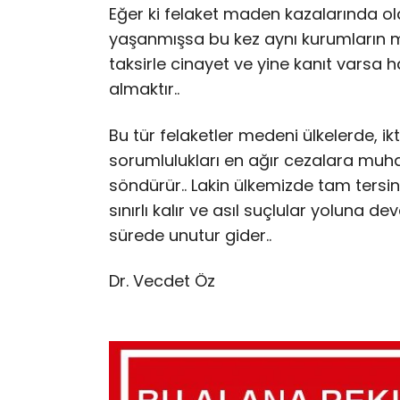
Eğer ki felaket maden kazalarında ol
yaşanmışsa bu kez aynı kurumların m
taksirle cinayet ve yine kanıt varsa 
almaktır..
Bu tür felaketler medeni ülkelerde, ikti
sorumlulukları en ağır cezalara muhat
söndürür.. Lakin ülkemizde tam tersi
sınırlı kalır ve asıl suçlular yoluna d
sürede unutur gider..
Dr. Vecdet Öz