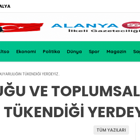
ALYA
ltso
Ekonomi
Politika
Dünya
Spor
Magazin
Sa
YARLILIĞIN TÜKENDİĞİ YERDEYİZ..
UĞU VE TOPLUMSAL
 TÜKENDİĞİ YERDEY
TÜM YAZILARI