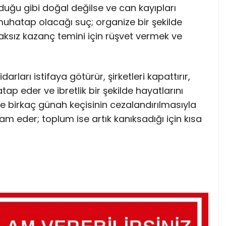
duğu gibi doğal değilse ve can kayıpları
uhatap olacağı suç; organize bir şekilde
haksız kazanç temini için rüşvet vermek ve
darları istifaya götürür, şirketleri kapattırır,
ap eder ve ibretlik bir şekilde hayatlarını
ne birkaç günah keçisinin cezalandırılmasıyla
evam eder; toplum ise artık kanıksadığı için kısa