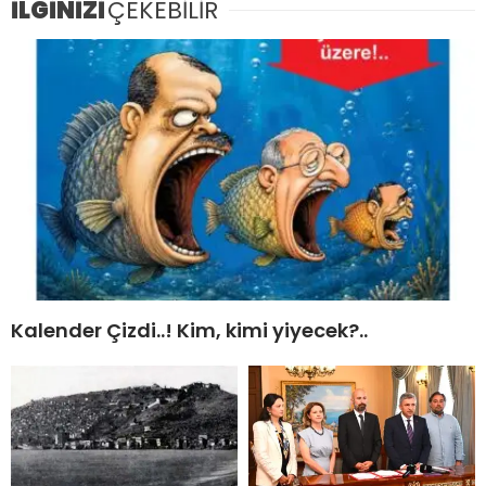
İLGİNİZİ
ÇEKEBİLİR
Kalender Çizdi..! Kim, kimi yiyecek?..