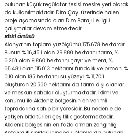
bulunan küçük regülatör tesisi mesire yeri olarak
da kullanılmaktadır. Dim Çayı üzerinde halen
proje aşamasında olan Dim Barajı ile ilgili
çalışmalar devam etmektedir.
Bitki Örtüsü
Alanya’nın toplam yüzölçümü 175.678 hektardır.
Bunun % 16,45 i olan 28.880 hektarını tarım, %
6,26’ı olan 9.860 hektarını çayır ve mera, %
65,48’i olan 115.013 hektarını fundalık ve orman, %
0,10 olan 185 hektarını su yüzeyi, % 11,70’i
oluşturan 20.560 hektarını da tarım dışı alanlar
ve meskun sahalar oluşturmaktadır. İklimi ve
konumu ile Akdeniz bölgesinin en verimli
topraklarına sahip bir yöresidir. Bu nedenle de
yetişen bitki türleri çeşitlilik göstermektedir.
Akdeniz bölgesinin en fazla orman zenginliği
Antalya ili sınırları içindedir. Alanya’da bulunan