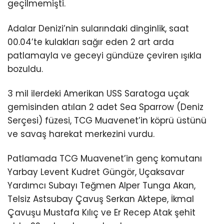
geçilmemişti.
Adalar Denizi’nin sularındaki dinginlik, saat
00.04’te kulakları sağır eden 2 art arda
patlamayla ve geceyi gündüze çeviren ışıkla
bozuldu.
3 mil ilerdeki Amerikan USS Saratoga uçak
gemisinden atılan 2 adet Sea Sparrow (Deniz
Serçesi) füzesi, TCG Muavenet’in köprü üstünü
ve savaş harekat merkezini vurdu.
Patlamada TCG Muavenet’in genç komutanı
Yarbay Levent Kudret Güngör, Uçaksavar
Yardımcı Subayı Teğmen Alper Tunga Akan,
Telsiz Astsubay Çavuş Serkan Aktepe, İkmal
Çavuşu Mustafa Kılıç ve Er Recep Atak şehit