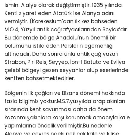
ismini Alaiye olarak değiştirmiştir. 1935 yılında
Kenti ziyaret eden Atatürk ise Alanya adını
vermiştir. (Korekesium’dan İlk kez bahseden
M.Ö.4, Yüzyıl antik coğrafyacılarından Scylax’dır
Bu dönemde bölge Anadolu’nun önemli bir
bölümünü istila eden Perslerin egemenliği
altındadır. Daha sonra ünlü antik çağ yazarı
Strabon, Piri Reis, Seyyep, İbn-i Batuta ve Evliya
çelebi bölgeyi gezen seyyahlar olup eserlerinde
kentten bahsetmektedirler.
Bölgenin ilk çağları ve Bizans dönemi hakkında
fazla bilgimiz yoktur.M.S.7.yüzyılda arap akınları
sırasında kent savunması daha da önem
kazanmış,akınlara karşı korunmak amacıyla kale
yapımlarına öncelik verilmiştir.Bu nedenle
Alanya ve çevresindeki pek çok kale ve kilise