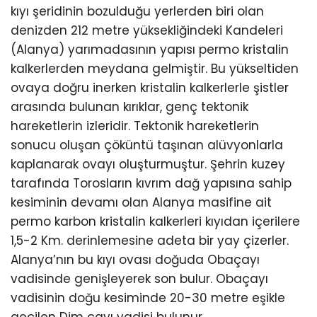
kıyı şeridinin bozulduğu yerlerden biri olan
denizden 212 metre yüksekliğindeki Kandeleri
(Alanya) yarımadasının yapısı permo kristalin
kalkerlerden meydana gelmiştir. Bu yükseltiden
ovaya doğru inerken kristalin kalkerlerle şistler
arasında bulunan kırıklar, genç tektonik
hareketlerin izleridir. Tektonik hareketlerin
sonucu oluşan çöküntü taşınan alüvyonlarla
kaplanarak ovayı oluşturmuştur. Şehrin kuzey
tarafında Torosların kıvrım dağ yapısına sahip
kesiminin devamı olan Alanya masifine ait
permo karbon kristalin kalkerleri kıyıdan içerilere
1,5-2 Km. derinlemesine adeta bir yay çizerler.
Alanya’nın bu kıyı ovası doğuda Obaçayı
vadisinde genişleyerek son bulur. Obaçayı
vadisinin doğu kesiminde 20-30 metre eşikle
geçilen Dim çayı vadisi bulunur.