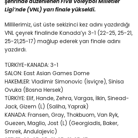
şehrinde düzenlenen FIVB Voleybol Milletler
Ligi’nde (VNL) yarı finale yükseldi.
Millilerimiz, üst üste sekizinci kez adını yazdırdığı
VNL çeyrek finalinde Kanada’yı 3-1 (22-25, 25-21,
25-21,25-17) mağlup ederek yarı finale adını
yazdırdı.
TÜRKİYE-KANADA: 3-1
SALON: East Asian Games Dome
HAKEMLER: Vladimir Simonovic (İsviçre), Sinisa
Ovuka (Bosna Hersek)
TÜRKİYE: Elif, Hande, Zehra, Vargas, İlkin, Sinead-
Jack, Gizem (L) (Saliha, Yaprak)
KANADA: Fransen, Gray, Thokbuom, Van Ryk,
Guezen, Maglio, Jost (L) (Georgiadis, Baker,
Smrek, Andulajevic)