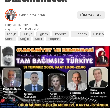
Cengiz YAPRAK
TÜM YAZILARI
Giriş: 23-07-2026 16:32
Kaynak: HABER MERKEZI
Asayiş
Dünya
Eğitim
Ekonomi
Gündem
Kültür &
Sanat
Sağlık
Spor
Yaşam