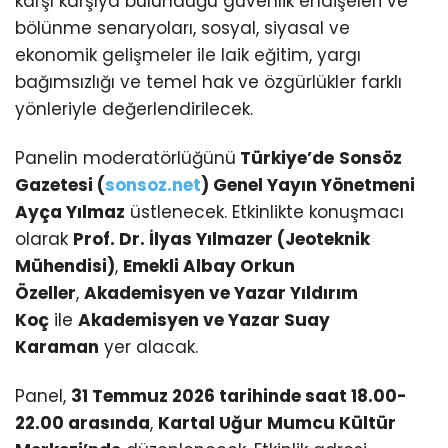
karşı karşıya bulunduğu güvenlik endişeleri ve
bölünme senaryoları, sosyal, siyasal ve
ekonomik gelişmeler ile laik eğitim, yargı
bağımsızlığı ve temel hak ve özgürlükler farklı
yönleriyle değerlendirilecek.
Panelin moderatörlüğünü
Türkiye’de
Sonsöz
Gazetesi (
sonsoz.net
) Genel Yayın Yönetmeni
Ayça Yılmaz
üstlenecek. Etkinlikte konuşmacı
olarak
Prof. Dr. İlyas Yılmazer (Jeoteknik
Mühendisi)
,
Emekli Albay Orkun
Özeller
,
Akademisyen ve Yazar Yıldırım
Koç
ile
Akademisyen ve Yazar Suay
Karaman
yer alacak.
Panel,
31 Temmuz 2026 tarihinde saat 18.00-
22.00 arasında
,
Kartal Uğur Mumcu Kültür