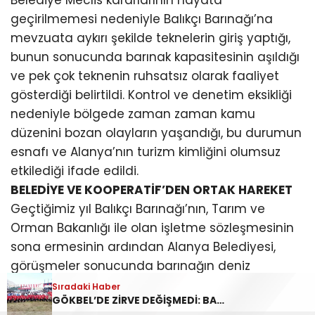
Belediye Meclis kararlarının hayata
geçirilmemesi nedeniyle Balıkçı Barınağı’na
mevzuata aykırı şekilde teknelerin giriş yaptığı,
bunun sonucunda barınak kapasitesinin aşıldığı
ve pek çok teknenin ruhsatsız olarak faaliyet
gösterdiği belirtildi. Kontrol ve denetim eksikliği
nedeniyle bölgede zaman zaman kamu
düzenini bozan olayların yaşandığı, bu durumun
esnafı ve Alanya’nın turizm kimliğini olumsuz
etkilediği ifade edildi.
BELEDİYE VE KOOPERATİF’DEN ORTAK HAREKET
Geçtiğimiz yıl Balıkçı Barınağı’nın, Tarım ve
Orman Bakanlığı ile olan işletme sözleşmesinin
sona ermesinin ardından Alanya Belediyesi,
görüşmeler sonucunda barınağın deniz
haricinde kalan alanlarında gerekli düzenleme,
Sıradaki Haber
GÖKBEL’DE ZİRVE DEĞİŞMEDİ: BAŞPEHLİVAN ENES DOĞAN
bakım, denetim ve koordinasyon çalışmalarını