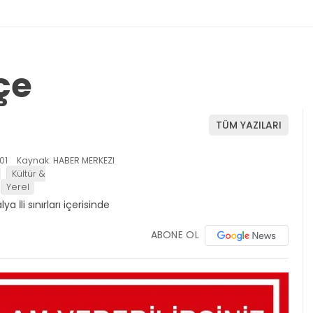
çe
TÜM YAZILARI
01
Kaynak: HABER MERKEZI
Kültür &
Yerel
ABONE OL