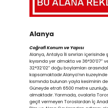
Alanya
Coğrafi Konum ve Yapısı
Alanya, Antalya İli sınırları içerisin
kıyısında yer almakta ve 36°30’07” ve
32°32’02” doğu boylamları arasında17
kapsamaktadır.Alanya’nın kuzeyinde T
kısmında bulunan yayla kesiminin den
Güneyde etrafı 6500 metre uzunluğun
almaktadır. Yarımada, ovalarla Toros
geçit vermeyen Toroslardan İç Anado