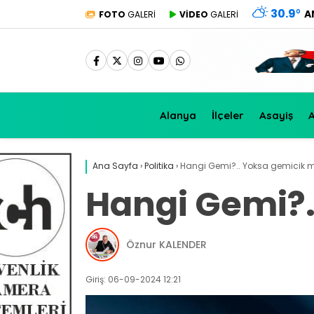
30.9
°
A
FOTO
GALERİ
VİDEO
GALERİ
Alanya
İlçeler
Asayiş
A
Ana Sayfa
›
Politika
›
Hangi Gemi?.. Yoksa gemicik mi
Hangi Gemi?.
Öznur KALENDER
Giriş: 06-09-2024 12:21