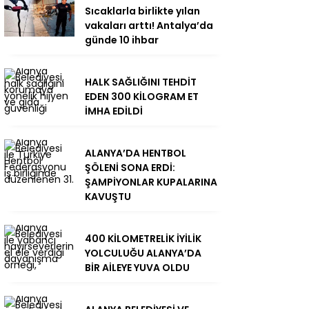
Sıcaklarla birlikte yılan
vakaları arttı! Antalya’da
günde 10 ihbar
HALK SAĞLIĞINI TEHDİT
EDEN 300 KİLOGRAM ET
İMHA EDİLDİ
ALANYA’DA HENTBOL
ŞÖLENİ SONA ERDİ:
ŞAMPİYONLAR KUPALARINA
KAVUŞTU
400 KİLOMETRELİK İYİLİK
YOLCULUĞU ALANYA’DA
BİR AİLEYE YUVA OLDU