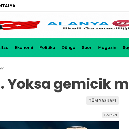
NTALYA
ltso
Ekonomi
Politika
Dünya
Spor
Magazin
Sa
?..
. Yoksa gemicik mi
TÜM YAZILARI
Politika