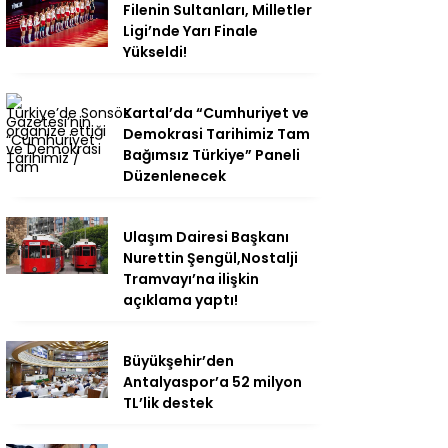
Filenin Sultanları, Milletler
Ligi’nde Yarı Finale
Yükseldi!
Kartal’da “Cumhuriyet ve
Demokrasi Tarihimiz Tam
Bağımsız Türkiye” Paneli
Düzenlenecek
Ulaşım Dairesi Başkanı
Nurettin Şengül,Nostalji
Tramvayı’na ilişkin
açıklama yaptı!
Büyükşehir’den
Antalyaspor’a 52 milyon
TL’lik destek