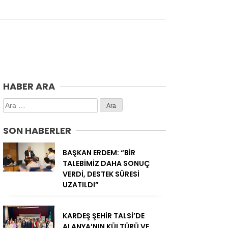
HABER ARA
Arama:
SON HABERLER
BAŞKAN ERDEM: “BİR
TALEBİMİZ DAHA SONUÇ
VERDİ, DESTEK SÜRESİ
UZATILDI”
KARDEŞ ŞEHİR TALSİ’DE
ALANYA’NIN KÜLTÜRÜ VE