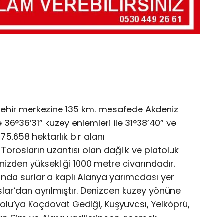
de şehir merkezine 135 km. mesafede Akdeniz
 36°36’31” kuzey enlemleri ile 31°38’40” ve
5.658 hektarlık bir alanı
orosların uzantısı olan dağlık ve platoluk
izden yüksekliği 1000 metre civarındadır.
da surlarla kaplı Alanya yarımadası yer
lar’dan ayrılmıştır. Denizden kuzey yönüne
lu’ya Koçdovat Gediği, Kuşyuvası, Yelköprü,