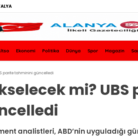
ALYA
ltso
Ekonomi
Politika
Dünya
Spor
Magazin
Sa
S parite tahminini güncelledi
ükselecek mi? UBS 
ncelledi
nt analistleri, ABD’nin uyguladığı gü