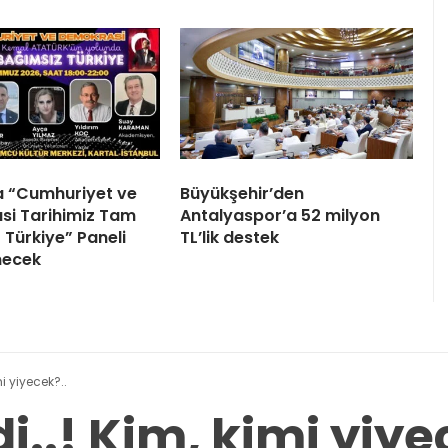
a “Cumhuriyet ve
Büyükşehir’den
i Tarihimiz Tam
Antalyaspor’a 52 milyon
 Türkiye” Paneli
TL’lik destek
necek
i yiyecek?..
i..! Kim, kimi yiye