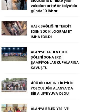
Sıcaklarla birlikte yılan
vakaları arttı! Antalya’da
günde 10 ihbar
HALK SAĞLIĞINI TEHDİT
EDEN 300 KİLOGRAM ET
İMHA EDİLDİ
ALANYA’DA HENTBOL
ŞÖLENİ SONA ERDİ:
ŞAMPİYONLAR KUPALARINA
KAVUŞTU
400 KİLOMETRELİK İYİLİK
YOLCULUĞU ALANYA’DA
BİR AİLEYE YUVA OLDU
ALANYA BELEDİYESİ VE