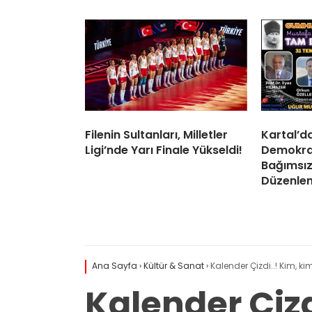
Filenin Sultanları, Milletler
Kartal’d
Ligi’nde Yarı Finale Yükseldi!
Demokras
Bağımsız
Düzenle
Ana Sayfa
›
Kültür & Sanat
›
Kalender Çizdi..! Kim, kim
Kalender Çizd