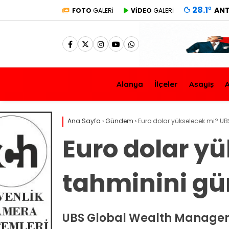
28.1
°
ANT
FOTO
GALERİ
VİDEO
GALERİ
Alanya
İlçeler
Asayiş
A
Ana Sayfa
›
Gündem
›
Euro dolar yükselecek mi? UB
Euro dolar y
tahminini gü
UBS Global Wealth Manageme