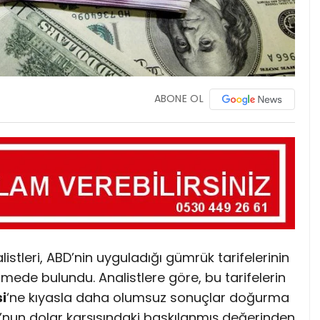
ABONE OL
leri, ABD’nin uyguladığı gümrük tarifelerinin
rmede bulundu. Analistlere göre, bu tarifelerin
i
‘ne kıyasla daha olumsuz sonuçlar doğurma
’nun dolar karşısındaki baskılanmış değerinden