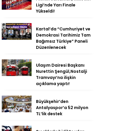
Ligi’nde Yarı Finale
Yükseldi!
Kartal’da “Cumhuriyet ve
Demokrasi Tarihimiz Tam
Bağımsız Türkiye” Paneli
Düzenlenecek
Ulaşım Dairesi Başkanı
Nurettin Şengül,Nostalji
Tramvayı’na ilişkin
açıklama yaptı!
Büyükşehir’den
Antalyaspor’a 52 milyon
TL’lik destek