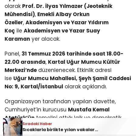
olarak
Prof. Dr. İlyas Yılmazer (Jeoteknik
Mühendisi)
,
Emekli Albay Orkun
Özeller
,
Akademisyen ve Yazar Yıldırım
Koç
ile
Akademisyen ve Yazar Suay
Karaman
yer alacak.
Panel,
31 Temmuz 2026 tarihinde saat 18.00-
22.00 arasında
,
Kartal Uğur Mumcu Kültür
Merkezi’nde
düzenlenecek. Etkinlik adresi
ise
Uğur Mumcu Mahallesi, Şeyh Şamil Caddesi
No: 9, Kartal/İstanbul
olarak açıklandı.
Organizasyon tarafından yapılan davette,
Cumhuriyet’in kurucusu
Mustafa Kemal
Atatürk’ün
temelini attığı laik ve demokratik
Sıradaki Haber
Sıradaki Haber
Türkiye’nin geçmişten bugüne yaşadığı siyasal
Kartal’da “Cumhuriyet ve Demokrasi Tarihimiz Tam Bağımsız Türkiye” Paneli Düzenlenecek
Sıcaklarla birlikte yılan vakaları arttı! Antalya’da günde 10 ihbar
dönüşümlerin ele alınacağı panele tüm