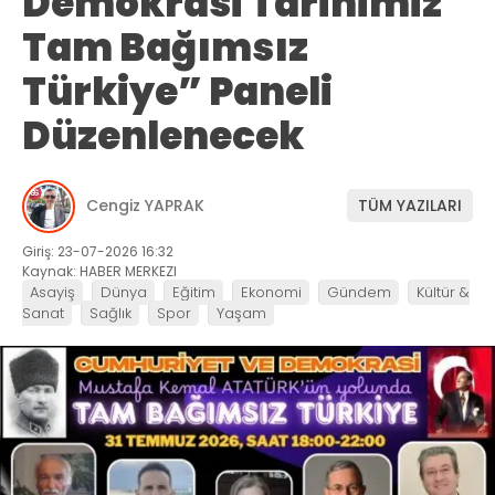
Demokrasi Tarihimiz
Tam Bağımsız
Türkiye” Paneli
Düzenlenecek
Cengiz YAPRAK
TÜM YAZILARI
Giriş: 23-07-2026 16:32
Kaynak: HABER MERKEZI
Asayiş
Dünya
Eğitim
Ekonomi
Gündem
Kültür &
Sanat
Sağlık
Spor
Yaşam