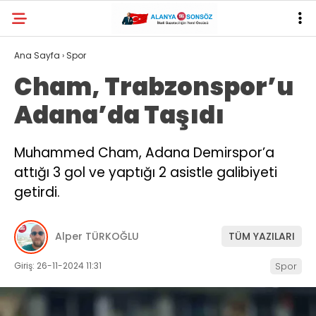
30.9
°
ANTALYA
Ana Sayfa
›
Spor
Cham, Trabzonspor’u
YAZARLAR
Adana’da Taşıdı
Muhammed Cham, Adana Demirspor’a
attığı 3 gol ve yaptığı 2 asistle galibiyeti
getirdi.
Alper TÜRKOĞLU
TÜM YAZILARI
Giriş: 26-11-2024 11:31
Spor