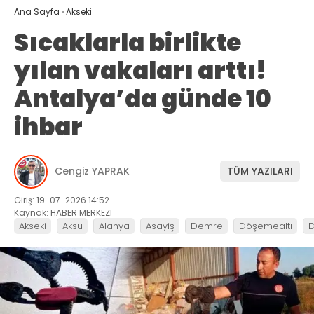
Ana Sayfa
›
Akseki
Sıcaklarla birlikte
yılan vakaları arttı!
Antalya’da günde 10
ihbar
Cengiz YAPRAK
TÜM YAZILARI
Giriş: 19-07-2026 14:52
Kaynak: HABER MERKEZI
Akseki
Aksu
Alanya
Asayiş
Demre
Döşemealtı