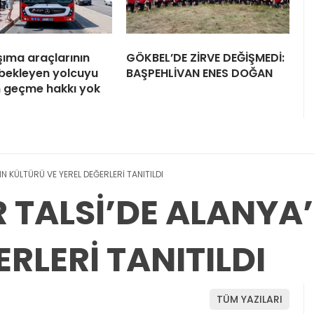
şıma araçlarının
GÖKBEL’DE ZİRVE DEĞİŞMEDİ:
bekleyen yolcuyu
BAŞPEHLİVAN ENES DOĞAN
 geçme hakkı yok
IN KÜLTÜRÜ VE YEREL DEĞERLERİ TANITILDI
R TALSİ’DE ALANYA
ERLERİ TANITILDI
TÜM YAZILARI