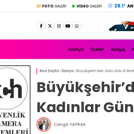
28.1
°
AN
FOTO
GALERİ
VİDEO
GALERİ
Alanya
İlçeler
Asayiş
A
Ana Sayfa
›
Dünya
›
Büyükşehir’den dolu dolu 8 Mart
Büyükşehir’d
Kadınlar Günü
Cengiz YAPRAK