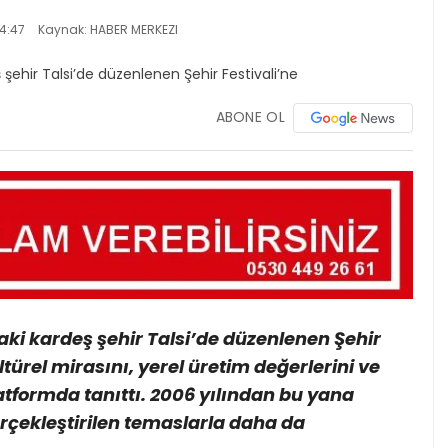
4:47
Kaynak: HABER MERKEZI
ABONE OL
aki kardeş şehir Talsi’de düzenlenen Şehir
ltürel mirasını, yerel üretim değerlerini ve
latformda tanıttı. 2006 yılından bu yana
gerçekleştirilen temaslarla daha da