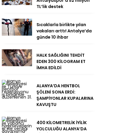
Antalyaspor’a 52 milyon
TL’lik destek
Sıcaklarla birlikte yılan
vakaları arttı! Antalya’da
günde 10 ihbar
HALK SAĞLIĞINI TEHDİT
EDEN 300 KİLOGRAM ET
İMHA EDİLDİ
ALANYA’DA HENTBOL
ŞÖLENİ SONA ERDİ:
ŞAMPİYONLAR KUPALARINA
KAVUŞTU
400 KİLOMETRELİK İYİLİK
YOLCULUĞU ALANYA’DA