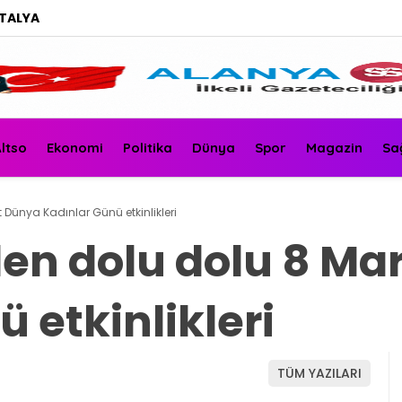
TALYA
ltso
Ekonomi
Politika
Dünya
Spor
Magazin
Sa
 Dünya Kadınlar Günü etkinlikleri
en dolu dolu 8 Ma
 etkinlikleri
TÜM YAZILARI