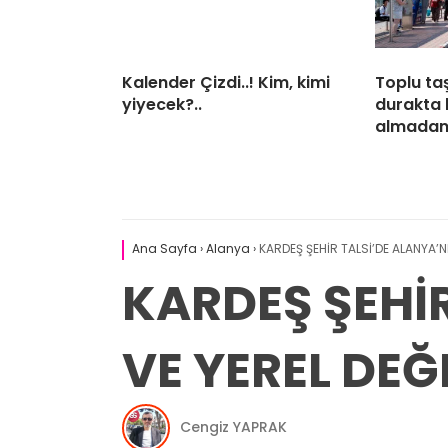
Kalender Çizdi..! Kim, kimi
Toplu ta
yiyecek?..
durakta 
almadan
Ana Sayfa
›
Alanya
›
KARDEŞ ŞEHİR TALSİ’DE ALANYA’N
KARDEŞ ŞEHİ
VE YEREL DEĞ
Cengiz YAPRAK