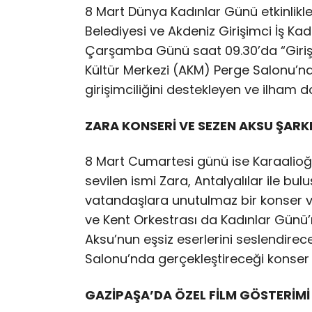
8 Mart Dünya Kadınlar Günü etkinlikl
Belediyesi ve Akdeniz Girişimci İş Kad
Çarşamba Günü saat 09.30’da “Girişi
Kültür Merkezi (AKM) Perge Salonu’nda
girişimciliğini destekleyen ve ilham d
ZARA KONSERİ VE SEZEN AKSU ŞARKI
8 Mart Cumartesi günü ise Karaalioğl
sevilen ismi Zara, Antalyalılar ile b
vatandaşlara unutulmaz bir konser v
ve Kent Orkestrası da Kadınlar Günü’n
Aksu’nun eşsiz eserlerini seslendire
Salonu’nda gerçekleştireceği konser
GAZİPAŞA’DA ÖZEL FİLM GÖSTERİMİ