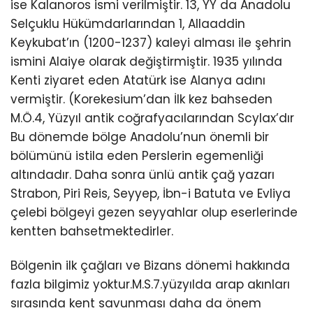
ise Kalanoros ismi verilmiştir. 13, YY da Anadolu
Selçuklu Hükümdarlarından 1, Allaaddin
Keykubat’ın (1200-1237) kaleyi alması ile şehrin
ismini Alaiye olarak değiştirmiştir. 1935 yılında
Kenti ziyaret eden Atatürk ise Alanya adını
vermiştir. (Korekesium’dan İlk kez bahseden
M.Ö.4, Yüzyıl antik coğrafyacılarından Scylax’dır
Bu dönemde bölge Anadolu’nun önemli bir
bölümünü istila eden Perslerin egemenliği
altındadır. Daha sonra ünlü antik çağ yazarı
Strabon, Piri Reis, Seyyep, İbn-i Batuta ve Evliya
çelebi bölgeyi gezen seyyahlar olup eserlerinde
kentten bahsetmektedirler.
Bölgenin ilk çağları ve Bizans dönemi hakkında
fazla bilgimiz yoktur.M.S.7.yüzyılda arap akınları
sırasında kent savunması daha da önem