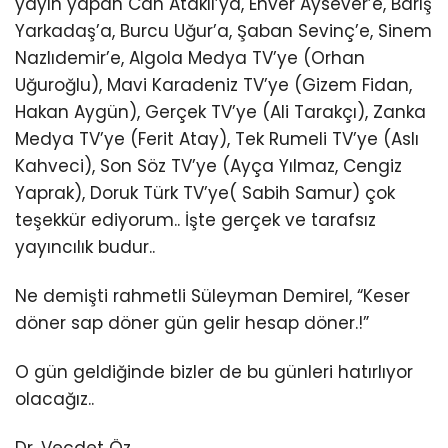
yayın yapan Can Ataklı’ya, Enver Aysever’e, Barış
Yarkadaş’a, Burcu Uğur’a, Şaban Sevinç’e, Sinem
Nazlıdemir’e, Algola Medya TV’ye (Orhan
Uğuroğlu), Mavi Karadeniz TV’ye (Gizem Fidan,
Hakan Aygün), Gerçek TV’ye (Ali Tarakçı), Zanka
Medya TV’ye (Ferit Atay), Tek Rumeli TV’ye (Aslı
Kahveci), Son Söz TV’ye (Ayça Yılmaz, Cengiz
Yaprak), Doruk Türk TV’ye( Sabih Samur) çok
teşekkür ediyorum.. İşte gerçek ve tarafsız
yayıncılık budur..
Ne demişti rahmetli Süleyman Demirel, “Keser
döner sap döner gün gelir hesap döner.!”
O gün geldiğinde bizler de bu günleri hatırlıyor
olacağız..
Dr. Vecdet Öz