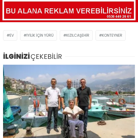
EV
İYILIK İÇIN YÜRÜ
KIZILCAŞEHIR
KONTEYNER
İLGİNİZİ
ÇEKEBİLİR