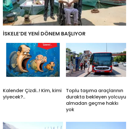
İSKELE’DE YENİ DÖNEM BAŞLIYOR
Kalender Çizdi..! Kim, kimi
Toplu taşıma araçlarının
yiyecek?..
durakta bekleyen yolcuyu
almadan geçme hakkı
yok