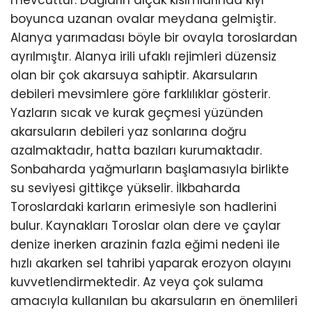
mevcuttur. Dağların alçak kısımlarında kıyı
boyunca uzanan ovalar meydana gelmiştir.
Alanya yarımadası böyle bir ovayla toroslardan
ayrılmıştır. Alanya irili ufaklı rejimleri düzensiz
olan bir çok akarsuya sahiptir. Akarsuların
debileri mevsimlere göre farklılıklar gösterir.
Yazların sıcak ve kurak geçmesi yüzünden
akarsuların debileri yaz sonlarına doğru
azalmaktadır, hatta bazıları kurumaktadır.
Sonbaharda yağmurların başlamasıyla birlikte
su seviyesi gittikçe yükselir. İlkbaharda
Toroslardaki karların erimesiyle son hadlerini
bulur. Kaynakları Toroslar olan dere ve çaylar
denize inerken arazinin fazla eğimi nedeni ile
hızlı akarken sel tahribi yaparak erozyon olayını
kuvvetlendirmektedir. Az veya çok sulama
amacıyla kullanılan bu akarsuların en önemlileri