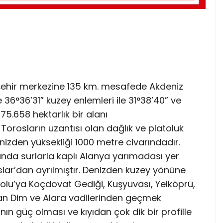
de şehir merkezine 135 km. mesafede Akdeniz
 36°36’31” kuzey enlemleri ile 31°38’40” ve
5.658 hektarlık bir alanı
orosların uzantısı olan dağlık ve platoluk
izden yüksekliği 1000 metre civarındadır.
da surlarla kaplı Alanya yarımadası yer
lar’dan ayrılmıştır. Denizden kuzey yönüne
lu’ya Koçdovat Gediği, Kuşyuvası, Yelköprü,
lan Dim ve Alara vadilerinden geçmek
ın güç olması ve kıyıdan çok dik bir profille