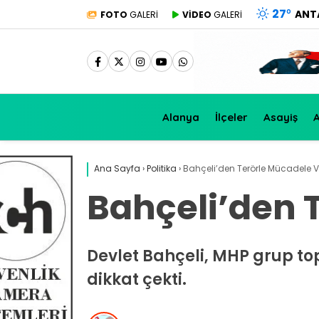
27
°
ANT
FOTO
GALERİ
VİDEO
GALERİ
Alanya
İlçeler
Asayiş
A
Ana Sayfa
›
Politika
›
Bahçeli’den Terörle Mücadele 
Bahçeli’den 
Devlet Bahçeli, MHP grup top
dikkat çekti.