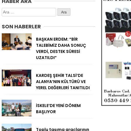
HABER ARA
Arama:
SON HABERLER
BAŞKAN ERDEM: “BİR
TALEBİMİZ DAHA SONUÇ
VERDİ, DESTEK SÜRESİ
UZATILDI”
KARDEŞ ŞEHİR TALSİ’DE
ALANYA’NIN KÜLTÜRÜ VE
YEREL DEĞERLERİ TANITILDI
İSKELE’DE YENİ DÖNEM
BAŞLIYOR
Toplu taşıma araçlarının