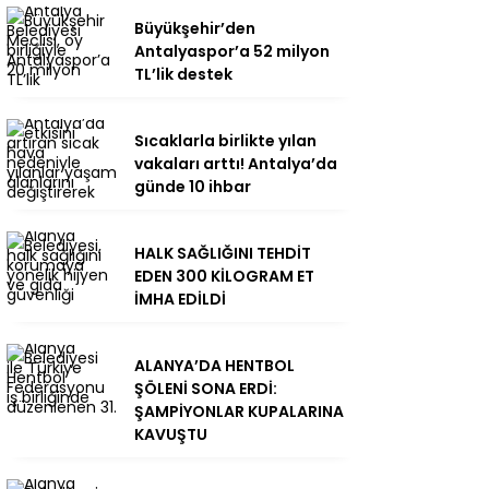
Büyükşehir’den
Antalyaspor’a 52 milyon
TL’lik destek
Sıcaklarla birlikte yılan
vakaları arttı! Antalya’da
günde 10 ihbar
HALK SAĞLIĞINI TEHDİT
EDEN 300 KİLOGRAM ET
İMHA EDİLDİ
ALANYA’DA HENTBOL
ŞÖLENİ SONA ERDİ:
ŞAMPİYONLAR KUPALARINA
KAVUŞTU