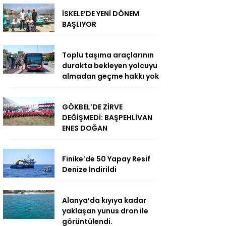
İSKELE’DE YENİ DÖNEM
BAŞLIYOR
Toplu taşıma araçlarının
durakta bekleyen yolcuyu
almadan geçme hakkı yok
GÖKBEL’DE ZİRVE
DEĞİŞMEDİ: BAŞPEHLİVAN
ENES DOĞAN
Finike’de 50 Yapay Resif
Denize İndirildi
Alanya’da kıyıya kadar
yaklaşan yunus dron ile
görüntülendi.