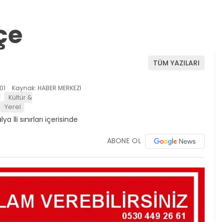
çe
TÜM YAZILARI
01
Kaynak: HABER MERKEZI
Kültür &
Yerel
ABONE OL