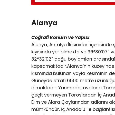
Alanya
Coğrafi Konum ve Yapısı
Alanya, Antalya İli sınırları içerisin
kıyısında yer almakta ve 36°30’07” ve
32°32’02” doğu boylamları arasında17
kapsamaktadır.Alanya’nın kuzeyinde T
kısmında bulunan yayla kesiminin den
Güneyde etrafı 6500 metre uzunluğun
almaktadır. Yarımada, ovalarla Toros
geçit vermeyen Toroslardan İç Anado
Dim ve Alara Çaylarından adlarını a
mümkündür. İç Anadolu ile bağlantısın