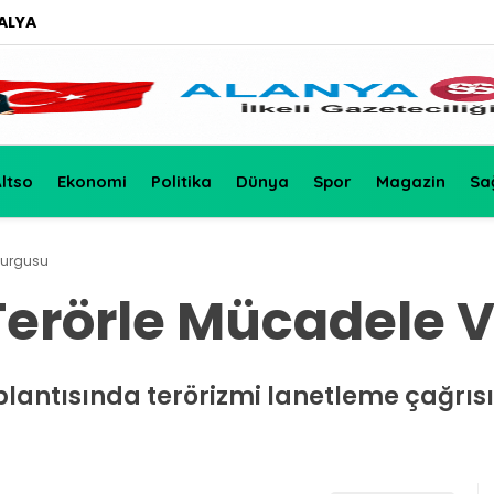
ALYA
ltso
Ekonomi
Politika
Dünya
Spor
Magazin
Sa
Vurgusu
Terörle Mücadele 
lantısında terörizmi lanetleme çağrısı 