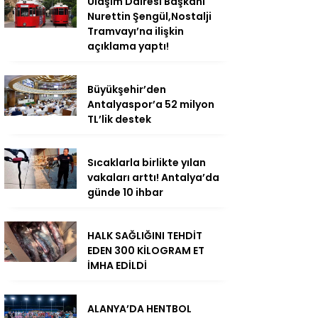
Ulaşım Dairesi Başkanı
Nurettin Şengül,Nostalji
Tramvayı’na ilişkin
açıklama yaptı!
Büyükşehir’den
Antalyaspor’a 52 milyon
TL’lik destek
Sıcaklarla birlikte yılan
vakaları arttı! Antalya’da
günde 10 ihbar
HALK SAĞLIĞINI TEHDİT
EDEN 300 KİLOGRAM ET
İMHA EDİLDİ
ALANYA’DA HENTBOL