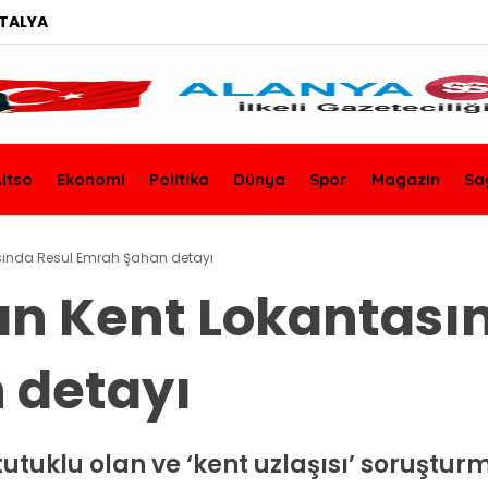
TALYA
ltso
Ekonomi
Politika
Dünya
Spor
Magazin
Sa
sında Resul Emrah Şahan detayı
an Kent Lokantası
 detayı
utuklu olan ve ‘kent uzlaşısı’ soruştur