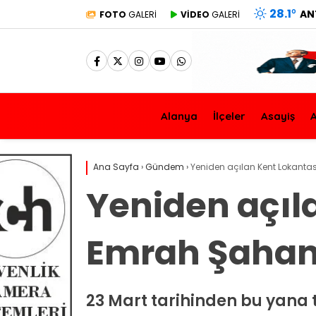
28.1
°
AN
FOTO
GALERİ
VİDEO
GALERİ
Alanya
İlçeler
Asayiş
A
Ana Sayfa
›
Gündem
›
Yeniden açılan Kent Lokanta
Yeniden açıl
Emrah Şahan
23 Mart tarihinden bu yana t