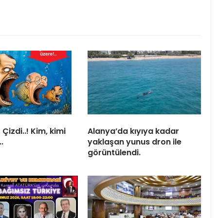
Çizdi..! Kim, kimi
Alanya’da kıyıya kadar
.
yaklaşan yunus dron ile
görüntülendi.