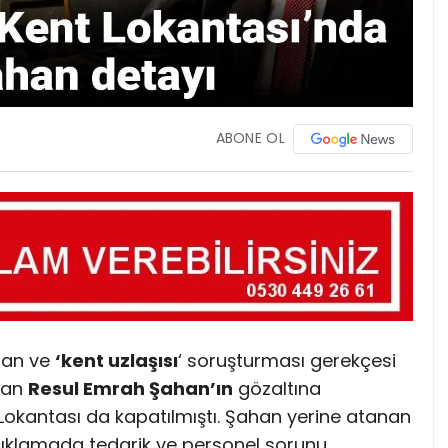
ABONE OL
olan ve
‘kent uzlaşısı
‘ soruşturması gerekçesi
anan
Resul Emrah Şahan’ın
gözaltına
 Lokantası da kapatılmıştı. Şahan yerine atanan
çıklamada tedarik ve personel sorunu