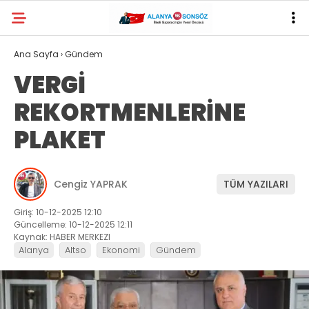
29.2
°
ANTALYA
Ana Sayfa
›
Gündem
VERGİ
YAZARLAR
REKORTMENLERİNE
PLAKET
Cengiz YAPRAK
TÜM YAZILARI
Giriş: 10-12-2025 12:10
Güncelleme: 10-12-2025 12:11
Kaynak: HABER MERKEZI
Alanya
Altso
Ekonomi
Gündem