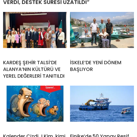
VERDİ, DESTEK SÜRESİ UZATILDI”
KARDEŞ ŞEHİR TALSİ’DE
İSKELE’DE YENİ DÖNEM
ALANYA’NIN KÜLTÜRÜ VE
BAŞLIYOR
YEREL DEĞERLERİ TANITILDI
Kalender Çizdi..! Kim, kimi
Finike’de 50 Yapay Resif