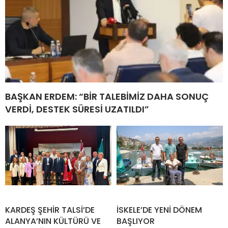
BAŞKAN ERDEM: “BİR TALEBİMİZ DAHA SONUÇ
VERDİ, DESTEK SÜRESİ UZATILDI”
KARDEŞ ŞEHİR TALSİ’DE
İSKELE’DE YENİ DÖNEM
ALANYA’NIN KÜLTÜRÜ VE
BAŞLIYOR