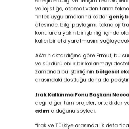
enerjiden bilgi ve iletişim teknolojile
ve lojistiğe, otomotivden tarım tekno
fintek uygulamalarına kadar
geniş b
ötesinde, bilgi paylaşımı, teknoloji tra
konularda yakın bir işbirliği içinde o
kalıcı bir etki yaratmasını sağlayacak
AA’nın aktardığına göre Ermut, bu sü
ve sürdürülebilir bir kalkınmayı dest
zamanda bu işbirliğinin
bölgesel eko
arasındaki dostluğu daha da pekiştire
.
Irak Kalkınma Fonu Başkanı Necca
değil diğer tüm projeler, ortaklıklar ve
adım
olduğunu söyledi.
“Irak ve Türkiye arasında ilk defa ticar