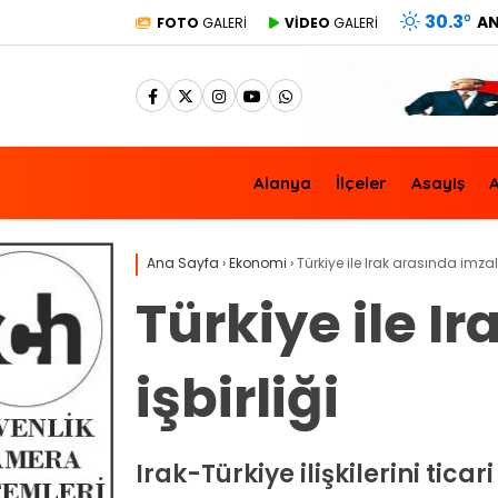
30.3
°
A
FOTO
GALERİ
VİDEO
GALERİ
Alanya
İlçeler
Asayiş
A
Ana Sayfa
›
Ekonomi
›
Türkiye ile Irak arasında imzala
Türkiye ile I
işbirliği
Irak-Türkiye ilişkilerini tica