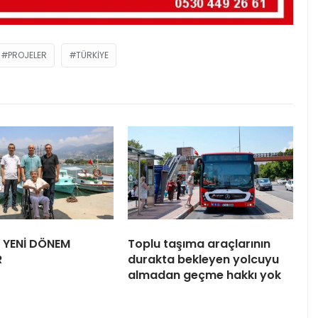
PROJELER
TÜRKIYE
E YENİ DÖNEM
Toplu taşıma araçlarının
R
durakta bekleyen yolcuyu
almadan geçme hakkı yok