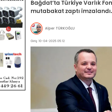
Bağdat’ta Türkiye Varlık Fonu
mutabakat zaptı imzalandı.
Alper TÜRKOĞLU
Giriş: 10-04-2025 05:12