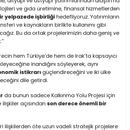
rine, altyapı ve üstyapı yatırımlarından ulaştırma
lojileri ve gıda üretimine, finansal hizmetlerden
ir yelpazede işbirliği
hedefliyoruz. Yatırımların
nsferi ve kaynakların birlikte kullanımı gibi
lacağız. Bu da ortak projelerimizin daha geniş ve
.”
recin hem Türkiye’de hem de Irak’ta kapsayıcı
ekleyeceğine inandığını söyleyerek, aynı
nomik istikrarı
güçlendireceğini ve iki ülke
ceğini dile getirdi.
r
da bunun sadece Kalkınma Yolu Projesi için
 ilişkiler açısından
son derece önemli bir
i ilişkilerden öte uzun vadeli stratejik projelere