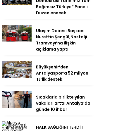
Demokrasi Tarihimiz Tam
Bağımsız Türkiye” Paneli
Düzenlenecek
Ulaşım Dairesi Başkanı
Nurettin Şengül,Nostalji
Tramvayı’na ilişkin
açıklama yaptı!
Büyükşehir’den
Antalyaspor’a 52 milyon
TL’lik destek
Sıcaklarla birlikte yılan
vakaları arttı! Antalya’da
günde 10 ihbar
HALK SAĞLIĞINI TEHDİT