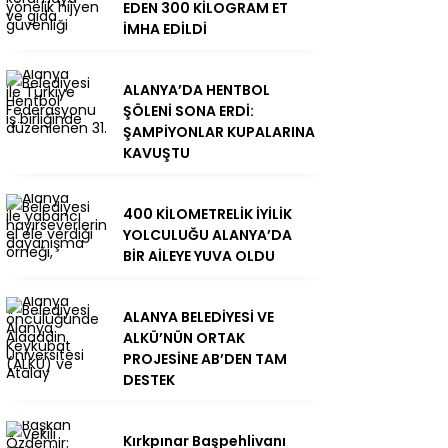
EDEN 300 KİLOGRAM ET
İMHA EDİLDİ
ALANYA’DA HENTBOL
ŞÖLENİ SONA ERDİ:
ŞAMPİYONLAR KUPALARINA
KAVUŞTU
400 KİLOMETRELİK İYİLİK
YOLCULUĞU ALANYA’DA
BİR AİLEYE YUVA OLDU
ALANYA BELEDİYESİ VE
ALKÜ’NÜN ORTAK
PROJESİNE AB’DEN TAM
DESTEK
Kırkpınar Başpehlivanı