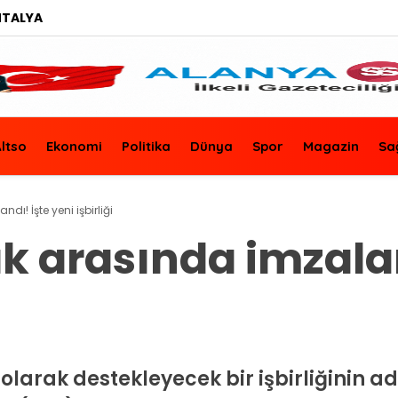
NTALYA
ltso
Ekonomi
Politika
Dünya
Spor
Magazin
Sa
ndı! İşte yeni işbirliği
rak arasında imzala
ri olarak destekleyecek bir işbirliğinin ad