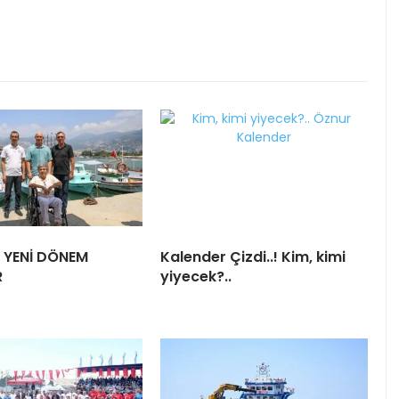
E YENİ DÖNEM
Kalender Çizdi..! Kim, kimi
R
yiyecek?..