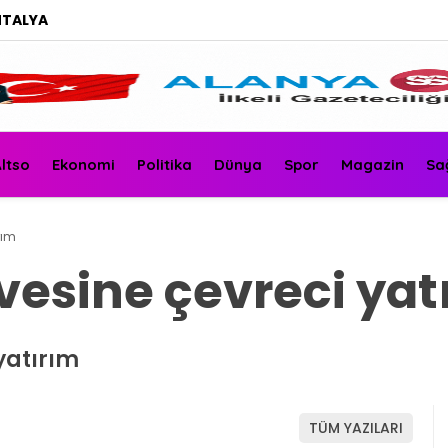
NTALYA
ltso
Ekonomi
Politika
Dünya
Spor
Magazin
Sa
rım
rvesine çevreci yat
 yatırım
TÜM YAZILARI