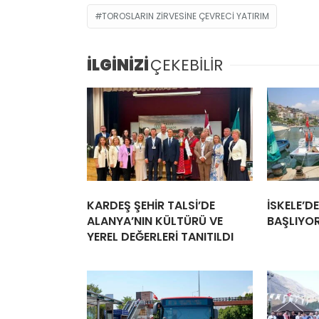
TOROSLARIN ZIRVESINE ÇEVRECI YATIRIM
İLGİNİZİ
ÇEKEBİLİR
KARDEŞ ŞEHİR TALSİ’DE
İSKELE’D
ALANYA’NIN KÜLTÜRÜ VE
BAŞLIYO
YEREL DEĞERLERİ TANITILDI