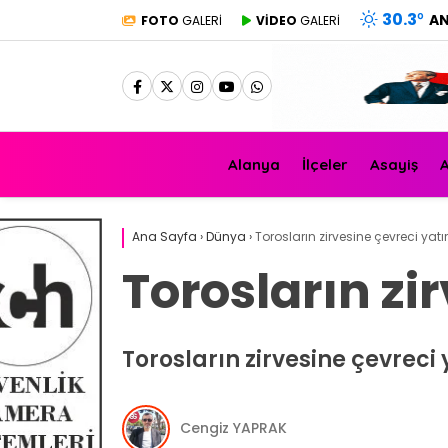
30.3
°
A
FOTO
GALERİ
VİDEO
GALERİ
Alanya
İlçeler
Asayiş
A
Ana Sayfa
›
Dünya
›
Torosların zirvesine çevreci yatı
Torosların zi
Torosların zirvesine çevreci
Cengiz YAPRAK