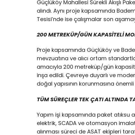
Güçlüköy Mahallesi Sürekli Akışlı Pa
alındı. Aynı proje kapsamında Bademl
Tesisi’nde ise çalışmalar son aşamay
200 METREKÜP/GÜN KAPASİTELİ MO
Proje kapsamında Güçlüköy ve Bademl
mevzuatına ve alıcı ortam standartlar
amacıyla 200 metreküp/gün kapasiteli 
inşa edildi. Çevreye duyarlı ve moder
doğal yapısının korunmasına önemli 
TÜM SÜREÇLER TEK ÇATI ALTINDA 
Yapım işi kapsamında paket atıksu ar
elektrik, SCADA ve otomasyon imalatl
alınması süreci de ASAT ekipleri taraf