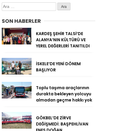
Arama:
SON HABERLER
KARDEŞ ŞEHİR TALSİ’DE
ALANYA’NIN KÜLTÜRÜ VE
YEREL DEĞERLERİ TANITILDI
İSKELE’DE YENİ DÖNEM
BAŞLIYOR
Toplu taşıma araçlarının
durakta bekleyen yolcuyu
almadan geçme hakkı yok
GÖKBEL’DE ZİRVE
DEĞİŞMEDİ: BAŞPEHLİVAN
ENES DOĞAN