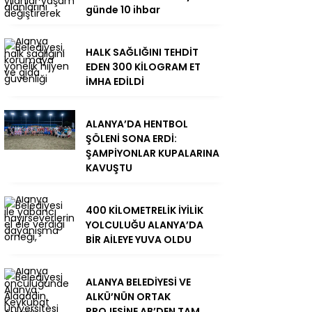
günde 10 ihbar
HALK SAĞLIĞINI TEHDİT
EDEN 300 KİLOGRAM ET
İMHA EDİLDİ
ALANYA’DA HENTBOL
ŞÖLENİ SONA ERDİ:
ŞAMPİYONLAR KUPALARINA
KAVUŞTU
400 KİLOMETRELİK İYİLİK
YOLCULUĞU ALANYA’DA
BİR AİLEYE YUVA OLDU
ALANYA BELEDİYESİ VE
ALKÜ’NÜN ORTAK
PROJESİNE AB’DEN TAM