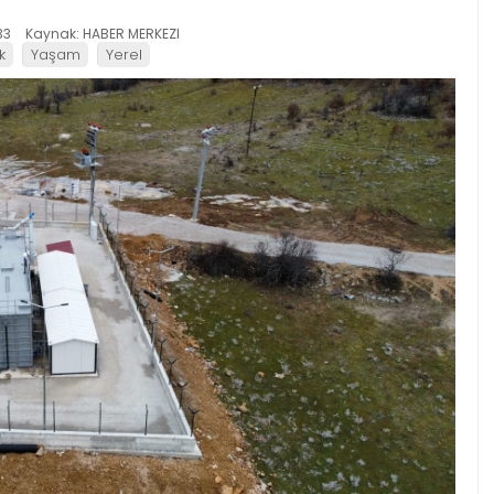
33
Kaynak: HABER MERKEZI
k
Yaşam
Yerel