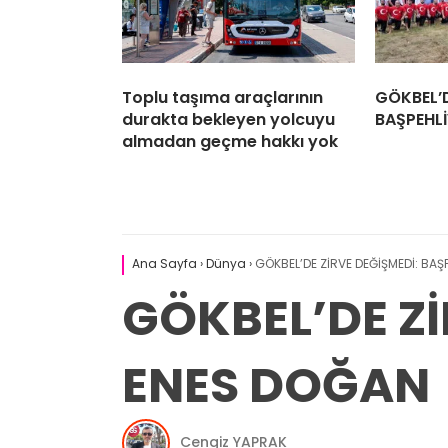
Toplu taşıma araçlarının
GÖKBEL’D
durakta bekleyen yolcuyu
BAŞPEHL
almadan geçme hakkı yok
Ana Sayfa
›
Dünya
›
GÖKBEL’DE ZİRVE DEĞİŞMEDİ: BA
GÖKBEL’DE Z
ENES DOĞAN
Cengiz YAPRAK