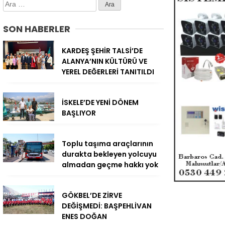
Arama:
SON HABERLER
KARDEŞ ŞEHİR TALSİ’DE
ALANYA’NIN KÜLTÜRÜ VE
YEREL DEĞERLERİ TANITILDI
İSKELE’DE YENİ DÖNEM
BAŞLIYOR
Toplu taşıma araçlarının
durakta bekleyen yolcuyu
almadan geçme hakkı yok
GÖKBEL’DE ZİRVE
DEĞİŞMEDİ: BAŞPEHLİVAN
ENES DOĞAN