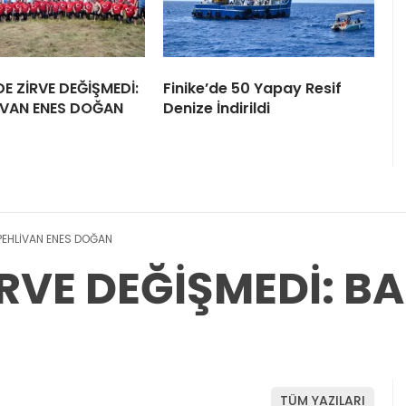
E ZİRVE DEĞİŞMEDİ:
Finike’de 50 Yapay Resif
İVAN ENES DOĞAN
Denize İndirildi
ŞPEHLİVAN ENES DOĞAN
İRVE DEĞİŞMEDİ: B
TÜM YAZILARI