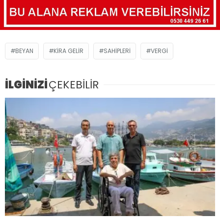
BEYAN
KIRA GELIR
SAHIPLERI
VERGI
İLGİNİZİ
ÇEKEBİLİR