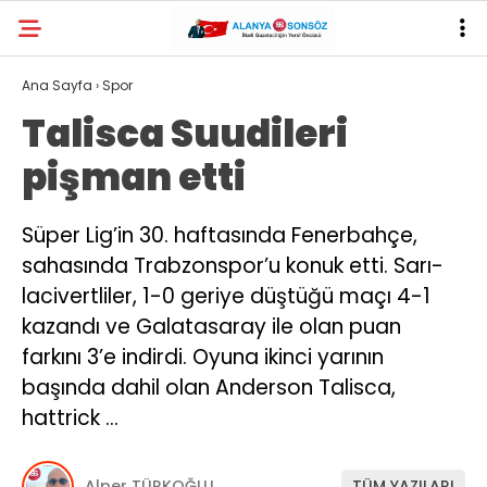
29.2
°
ANTALYA
Ana Sayfa
›
Spor
Talisca Suudileri
YAZARLAR
pişman etti
Süper Lig’in 30. haftasında Fenerbahçe,
sahasında Trabzonspor’u konuk etti. Sarı-
lacivertliler, 1-0 geriye düştüğü maçı 4-1
kazandı ve Galatasaray ile olan puan
farkını 3’e indirdi. Oyuna ikinci yarının
başında dahil olan Anderson Talisca,
hattrick …
Alper TÜRKOĞLU
TÜM YAZILARI