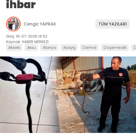
ihbar
Cengiz YAPRAK
TÜM YAZILARI
Giriş: 19-07-2026 14:52
Kaynak: HABER MERKEZI
Akseki
Aksu
Alanya
Asayiş
Demre
Döşemealtı