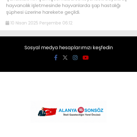
hayvancılık işletmesinde hayvanlarda şap hastalığı
şüphesi üzerine harekete geçildi.
10 Nisan 2025 Perşembe 06:12
Sosyal medya hesaplarımızı keşfedin