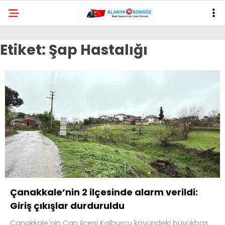
Etiket:
Şap Hastalığı
Çanakkale’nin 2 ilçesinde alarm verildi:
Giriş çıkışlar durduruldu
Çanakkale'nin Çan ilçesi Kalburcu köyündeki büyükbaş