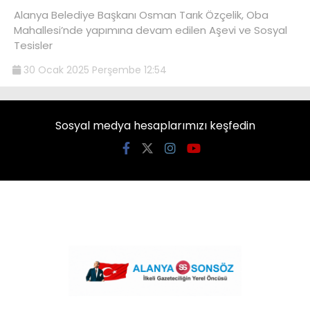
Alanya Belediye Başkanı Osman Tarık Özçelik, Oba
Mahallesi’nde yapımına devam edilen Aşevi ve Sosyal
Tesisler
30 Ocak 2025 Perşembe 12:54
Sosyal medya hesaplarımızı keşfedin