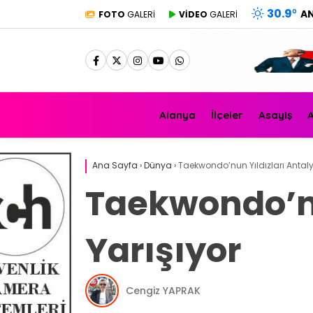
30.9
°
A
FOTO
GALERİ
VİDEO
GALERİ
Alanya
İlçeler
Asayiş
A
Ana Sayfa
›
Dünya
›
Taekwondo’nun Yıldızları Antaly
Taekwondo’nu
Yarışıyor
Cengiz YAPRAK