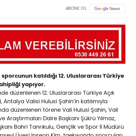
ABONE OL
sporcunun katıldığı 12. Uluslararası Türkiye
hipliği yapıyor.
de düzenlenen 12. Uluslararası Türkiye Açık
Antalya Valisi Hulusi Şahin’in katılımıyla
’nda düzenlenen törene Vali Hulusi Şahin, Vali
ve Araştırmaları Daire Başkanı Şükrü Yılmaz,
nı Bahri Tanrıkulu, Gençlik ve Spor İl Müdürü
seyi Üyesi Inseon Kim, taekwondo sporcuları