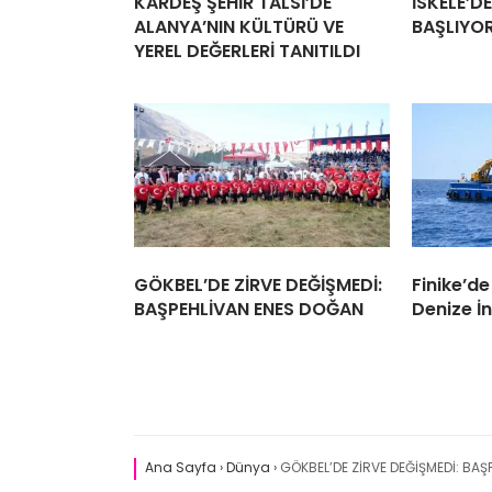
KARDEŞ ŞEHİR TALSİ’DE
İSKELE’D
ALANYA’NIN KÜLTÜRÜ VE
BAŞLIYO
YEREL DEĞERLERİ TANITILDI
GÖKBEL’DE ZİRVE DEĞİŞMEDİ:
Finike’d
BAŞPEHLİVAN ENES DOĞAN
Denize İn
Ana Sayfa
›
Dünya
›
GÖKBEL’DE ZİRVE DEĞİŞMEDİ: BA