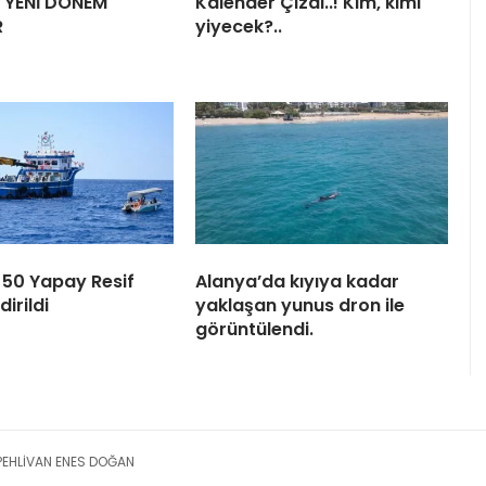
E YENİ DÖNEM
Kalender Çizdi..! Kim, kimi
R
yiyecek?..
e 50 Yapay Resif
Alanya’da kıyıya kadar
dirildi
yaklaşan yunus dron ile
görüntülendi.
ŞPEHLİVAN ENES DOĞAN