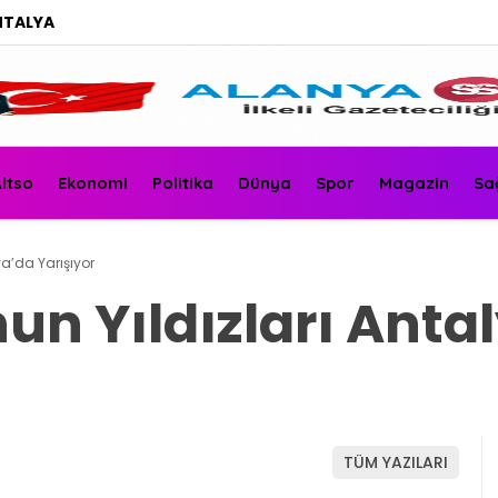
NTALYA
ltso
Ekonomi
Politika
Dünya
Spor
Magazin
Sa
a’da Yarışıyor
n Yıldızları Anta
TÜM YAZILARI