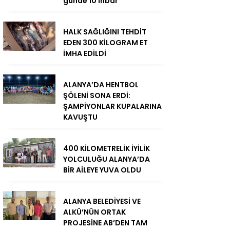
günde 10 ihbar
HALK SAĞLIĞINI TEHDİT
EDEN 300 KİLOGRAM ET
İMHA EDİLDİ
ALANYA’DA HENTBOL
ŞÖLENİ SONA ERDİ:
ŞAMPİYONLAR KUPALARINA
KAVUŞTU
400 KİLOMETRELİK İYİLİK
YOLCULUĞU ALANYA’DA
BİR AİLEYE YUVA OLDU
ALANYA BELEDİYESİ VE
ALKÜ’NÜN ORTAK
PROJESİNE AB’DEN TAM