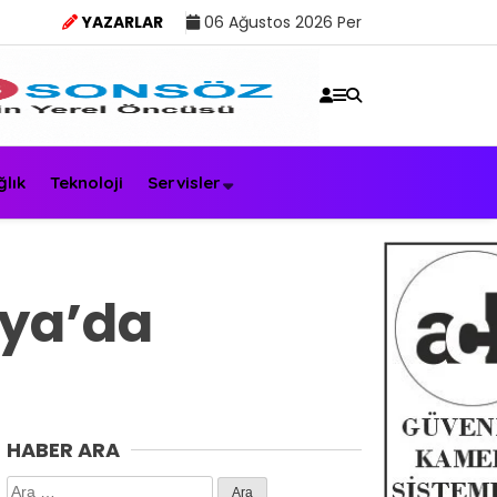
YAZARLAR
06 Ağustos 2026 Per
ğlık
Teknoloji
Servisler
lya’da
HABER ARA
Arama: