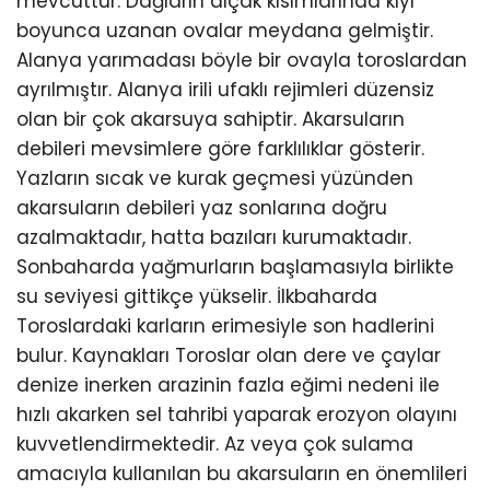
mevcuttur. Dağların alçak kısımlarında kıyı
boyunca uzanan ovalar meydana gelmiştir.
Alanya yarımadası böyle bir ovayla toroslardan
ayrılmıştır. Alanya irili ufaklı rejimleri düzensiz
olan bir çok akarsuya sahiptir. Akarsuların
debileri mevsimlere göre farklılıklar gösterir.
Yazların sıcak ve kurak geçmesi yüzünden
akarsuların debileri yaz sonlarına doğru
azalmaktadır, hatta bazıları kurumaktadır.
Sonbaharda yağmurların başlamasıyla birlikte
su seviyesi gittikçe yükselir. İlkbaharda
Toroslardaki karların erimesiyle son hadlerini
bulur. Kaynakları Toroslar olan dere ve çaylar
denize inerken arazinin fazla eğimi nedeni ile
hızlı akarken sel tahribi yaparak erozyon olayını
kuvvetlendirmektedir. Az veya çok sulama
amacıyla kullanılan bu akarsuların en önemlileri