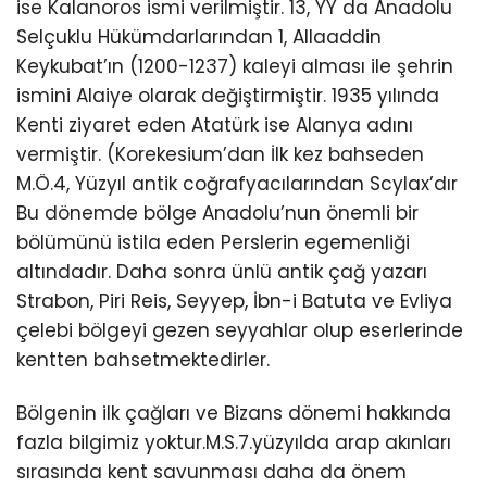
ise Kalanoros ismi verilmiştir. 13, YY da Anadolu
Selçuklu Hükümdarlarından 1, Allaaddin
Keykubat’ın (1200-1237) kaleyi alması ile şehrin
ismini Alaiye olarak değiştirmiştir. 1935 yılında
Kenti ziyaret eden Atatürk ise Alanya adını
vermiştir. (Korekesium’dan İlk kez bahseden
M.Ö.4, Yüzyıl antik coğrafyacılarından Scylax’dır
Bu dönemde bölge Anadolu’nun önemli bir
bölümünü istila eden Perslerin egemenliği
altındadır. Daha sonra ünlü antik çağ yazarı
Strabon, Piri Reis, Seyyep, İbn-i Batuta ve Evliya
çelebi bölgeyi gezen seyyahlar olup eserlerinde
kentten bahsetmektedirler.
Bölgenin ilk çağları ve Bizans dönemi hakkında
fazla bilgimiz yoktur.M.S.7.yüzyılda arap akınları
sırasında kent savunması daha da önem