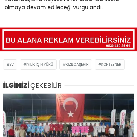
olmaya devam edileceği vurgulandı.
EV
İYILIK İÇIN YÜRÜ
KIZILCAŞEHIR
KONTEYNER
İLGİNİZİ
ÇEKEBİLİR