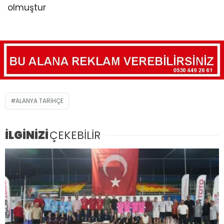
olmuştur
ALANYA TARIHÇE
İLGİNİZİ
ÇEKEBİLİR