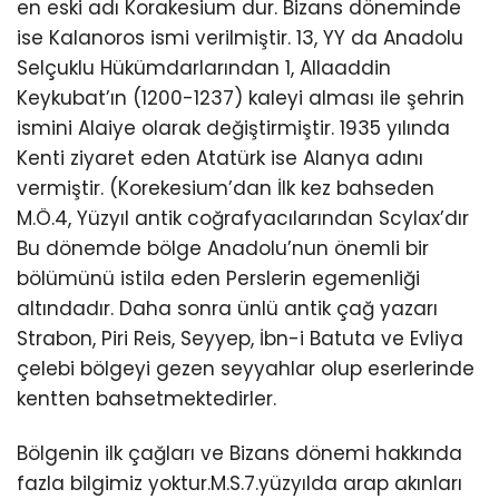
en eski adı Korakesium dur. Bizans döneminde
ise Kalanoros ismi verilmiştir. 13, YY da Anadolu
Selçuklu Hükümdarlarından 1, Allaaddin
Keykubat’ın (1200-1237) kaleyi alması ile şehrin
ismini Alaiye olarak değiştirmiştir. 1935 yılında
Kenti ziyaret eden Atatürk ise Alanya adını
vermiştir. (Korekesium’dan İlk kez bahseden
M.Ö.4, Yüzyıl antik coğrafyacılarından Scylax’dır
Bu dönemde bölge Anadolu’nun önemli bir
bölümünü istila eden Perslerin egemenliği
altındadır. Daha sonra ünlü antik çağ yazarı
Strabon, Piri Reis, Seyyep, İbn-i Batuta ve Evliya
çelebi bölgeyi gezen seyyahlar olup eserlerinde
kentten bahsetmektedirler.
Bölgenin ilk çağları ve Bizans dönemi hakkında
fazla bilgimiz yoktur.M.S.7.yüzyılda arap akınları