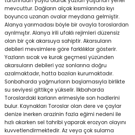
tarafından yayla olarak yazları yaşanan yerler
mevcuttur. Dağların alçak kısımlarında kıyı
boyunca uzanan ovalar meydana gelmiştir.
Alanya yarımadası böyle bir ovayla toroslardan
ayrılmıştır. Alanya irili ufaklı rejimleri düzensiz
olan bir çok akarsuya sahiptir. Akarsuların
debileri mevsimlere göre farklılıklar gösterir.
Yazların sıcak ve kurak geçmesi yüzünden
akarsuların debileri yaz sonlarına doğru
azalmaktadır, hatta bazıları kurumaktadır.
Sonbaharda yağmurların başlamasıyla birlikte
su seviyesi gittikçe yükselir. İlkbaharda
Toroslardaki karların erimesiyle son hadlerini
bulur. Kaynakları Toroslar olan dere ve çaylar
denize inerken arazinin fazla eğimi nedeni ile
hızlı akarken sel tahribi yaparak erozyon olayını
kuvvetlendirmektedir. Az veya çok sulama