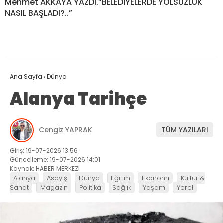
Mehmet AKKAYA YAZDI.”BELEDİYELERDE YOLSUZLUK
NASIL BAŞLADI?..”
Ana Sayfa
›
Dünya
Alanya Tarihçe
Cengiz YAPRAK
TÜM YAZILARI
Giriş: 19-07-2026 13:56
Güncelleme: 19-07-2026 14:01
Kaynak: HABER MERKEZI
Alanya
Asayiş
Dünya
Eğitim
Ekonomi
Kültür &
Sanat
Magazin
Politika
Sağlık
Yaşam
Yerel