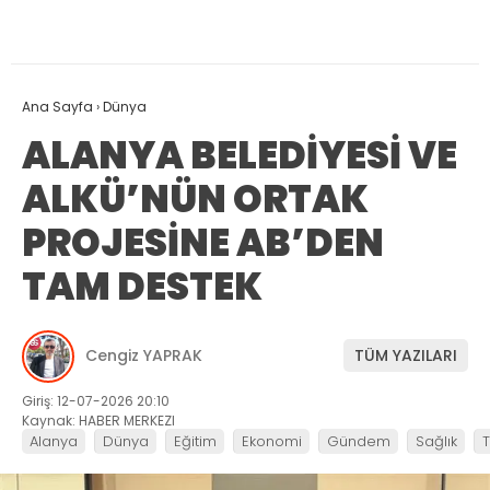
Ana Sayfa
›
Dünya
ALANYA BELEDİYESİ VE
ALKÜ’NÜN ORTAK
PROJESİNE AB’DEN
TAM DESTEK
Cengiz YAPRAK
TÜM YAZILARI
Giriş: 12-07-2026 20:10
Kaynak: HABER MERKEZI
Alanya
Dünya
Eğitim
Ekonomi
Gündem
Sağlık
T