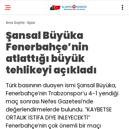
30.3
°
ANTALYA
Ana Sayfa
›
Spor
Şansal Büyüka
YAZARLAR
Fenerbahçe’nin
atlattığı büyük
tehlikeyi açıkladı
Türk basınının duayen ismi Şansal Büyüka,
Fenerbahçe’nin Trabzonspor’u 4-1 yendiği
maç sonrası Nefes Gazetesi’nde
değerlendirmelerde bulundu. ”KAYBETSE
ORTALIK İSTİFA DİYE İNLEYECEKTİ”
Fenerbahçe’nin çok önemli bir maçı