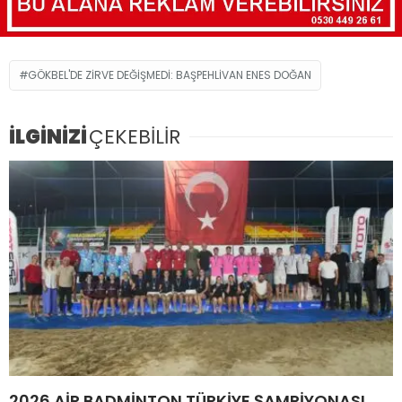
GÖKBEL'DE ZİRVE DEĞİŞMEDİ: BAŞPEHLİVAN ENES DOĞAN
İLGİNİZİ
ÇEKEBİLİR
2026 AİR BADMİNTON TÜRKİYE ŞAMPİYONASI