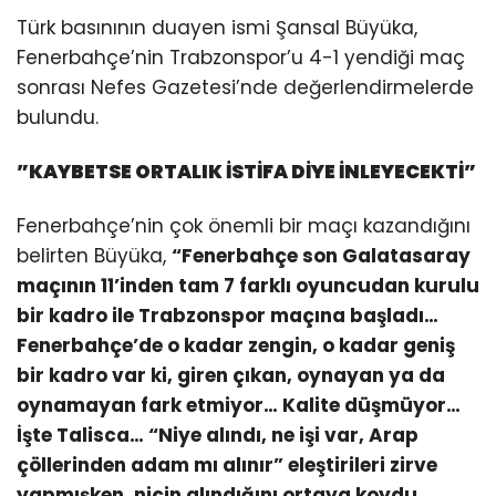
Türk basınının duayen ismi Şansal Büyüka,
Fenerbahçe’nin Trabzonspor’u 4-1 yendiği maç
sonrası Nefes Gazetesi’nde değerlendirmelerde
bulundu.
”KAYBETSE ORTALIK İSTİFA DİYE İNLEYECEKTİ”
Fenerbahçe’nin çok önemli bir maçı kazandığını
belirten Büyüka,
“Fenerbahçe son Galatasaray
maçının 11’inden tam 7 farklı oyuncudan kurulu
bir kadro ile Trabzonspor maçına başladı…
Fenerbahçe’de o kadar zengin, o kadar geniş
bir kadro var ki, giren çıkan, oynayan ya da
oynamayan fark etmiyor… Kalite düşmüyor…
İşte Talisca… “Niye alındı, ne işi var, Arap
çöllerinden adam mı alınır” eleştirileri zirve
yapmışken, niçin alındığını ortaya koydu…