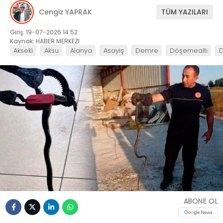
Cengiz YAPRAK
TÜM YAZILARI
Giriş: 19-07-2026 14:52
Kaynak: HABER MERKEZI
Akseki
Aksu
Alanya
Asayiş
Demre
Döşemealtı
ABONE OL