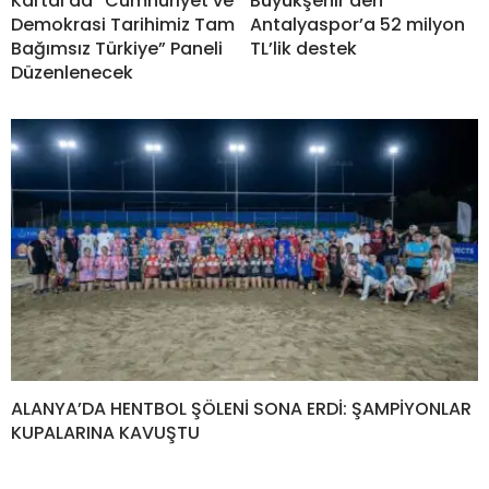
Kartal’da “Cumhuriyet ve
Büyükşehir’den
Demokrasi Tarihimiz Tam
Antalyaspor’a 52 milyon
Bağımsız Türkiye” Paneli
TL’lik destek
Düzenlenecek
ALANYA’DA HENTBOL ŞÖLENİ SONA ERDİ: ŞAMPİYONLAR
KUPALARINA KAVUŞTU