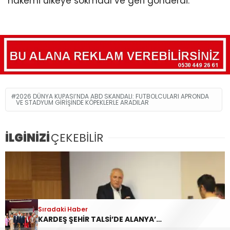
hakemi ülkeye sokmadı ve geri gönderdi.
2026 DÜNYA KUPASI’NDA ABD SKANDALI: FUTBOLCULARI APRONDA
VE STADYUM GIRIŞINDE KÖPEKLERLE ARADILAR
İLGİNİZİ
ÇEKEBİLİR
Sıradaki Haber
KARDEŞ ŞEHİR TALSİ’DE ALANYA’NIN KÜLTÜRÜ VE YEREL DEĞERLERİ TANITILDI