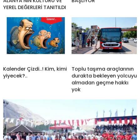
ALANYA’NIN KÜLTÜRÜ VE
BAŞLIYOR
YEREL DEĞERLERİ TANITILDI
Kalender Çizdi..! Kim, kimi
Toplu taşıma araçlarının
yiyecek?..
durakta bekleyen yolcuyu
almadan geçme hakkı
yok