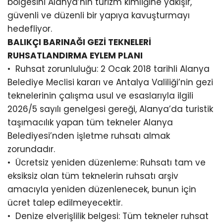
bölgesini Alanya’nın turizm kimliğine yakışır,
güvenli ve düzenli bir yapıya kavuşturmayı
hedefliyor.
BALIKÇI BARINAĞI GEZİ TEKNELERİ
RUHSATLANDIRMA EYLEM PLANI
•⁠ ⁠Ruhsat zorunluluğu: 2 Ocak 2018 tarihli Alanya
Belediye Meclisi kararı ve Antalya Valiliği’nin gezi
teknelerinin çalışma usul ve esaslarıyla ilgili
2026/5 sayılı genelgesi gereği, Alanya’da turistik
taşımacılık yapan tüm tekneler Alanya
Belediyesi’nden işletme ruhsatı almak
zorundadır.
•⁠ ⁠Ücretsiz yeniden düzenleme: Ruhsatı tam ve
eksiksiz olan tüm teknelerin ruhsatı arşiv
amacıyla yeniden düzenlenecek, bunun için
ücret talep edilmeyecektir.
•⁠ ⁠Denize elverişlilik belgesi: Tüm tekneler ruhsat