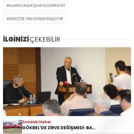
ALANYA BALIKÇILAR KOOPERATIFI'
İSKELE'DE YENİ DÖNEM BAŞLIYOR
İLGİNİZİ
ÇEKEBİLİR
Sıradaki Haber
BAŞKAN ERDEM: “BİR TALEBİMİZ DAHA SONUÇ
GÖKBEL’DE ZİRVE DEĞİŞMEDİ: BAŞPEHLİVAN ENES DOĞAN