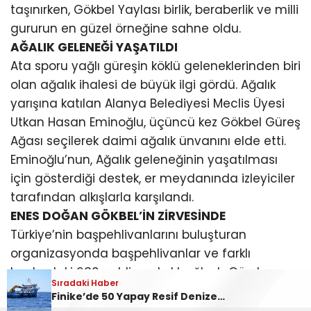
taşınırken, Gökbel Yaylası birlik, beraberlik ve milli
gururun en güzel örneğine sahne oldu.
AĞALIK GELENEĞİ YAŞATILDI
Ata sporu yağlı güreşin köklü geleneklerinden biri
olan ağalık ihalesi de büyük ilgi gördü. Ağalık
yarışına katılan Alanya Belediyesi Meclis Üyesi
Utkan Hasan Eminoğlu, üçüncü kez Gökbel Güreş
Ağası seçilerek daimi ağalık ünvanını elde etti.
Eminoğlu’nun, Ağalık geleneğinin yaşatılması
için gösterdiği destek, er meydanında izleyiciler
tarafından alkışlarla karşılandı.
ENES DOĞAN GÖKBEL’İN ZİRVESİNDE
Türkiye’nin başpehlivanlarını buluşturan
organizasyonda başpehlivanlar ve farklı
boylardaki 630 pehlivan kol bağladı. Gün boyu
Sıradaki Haber
süren kıyasıya mücadelelerin ardından finalde
Finike’de 50 Yapay Resif Denize İndirildi
Seçkin Duman ile karşılaşan Enes Doğan, rakibini