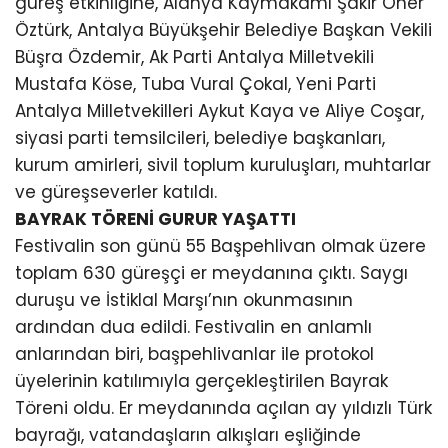
güreş etkinliğine, Alanya Kaymakamı Şakir Öner
Öztürk, Antalya Büyükşehir Belediye Başkan Vekili
Büşra Özdemir, Ak Parti Antalya Milletvekili
Mustafa Köse, Tuba Vural Çokal, Yeni Parti
Antalya Milletvekilleri Aykut Kaya ve Aliye Coşar,
siyasi parti temsilcileri, belediye başkanları,
kurum amirleri, sivil toplum kuruluşları, muhtarlar
ve güreşseverler katıldı.
BAYRAK TÖRENİ GURUR YAŞATTI
Festivalin son günü 55 Başpehlivan olmak üzere
toplam 630 güreşçi er meydanına çıktı. Saygı
duruşu ve İstiklal Marşı’nın okunmasının
ardından dua edildi. Festivalin en anlamlı
anlarından biri, başpehlivanlar ile protokol
üyelerinin katılımıyla gerçekleştirilen Bayrak
Töreni oldu. Er meydanında açılan ay yıldızlı Türk
bayrağı, vatandaşların alkışları eşliğinde