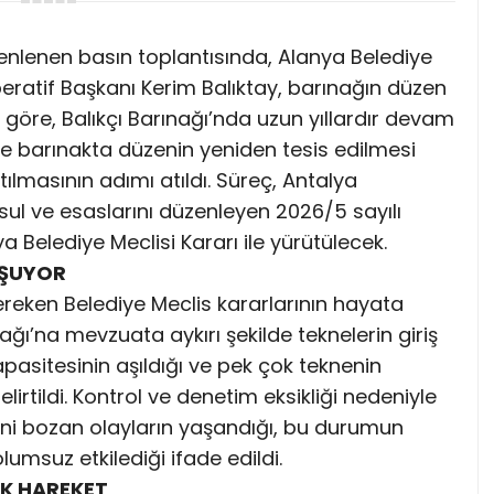
zenlenen basın toplantısında, Alanya Belediye
eratif Başkanı Kerim Balıktay, barınağın düzen
a göre, Balıkçı Barınağı’nda uzun yıllardır devam
i ve barınakta düzenin yeniden tesis edilmesi
lmasının adımı atıldı. Süreç, Antalya
 usul ve esaslarını düzenleyen 2026/5 sayılı
a Belediye Meclisi Kararı ile yürütülecek.
UŞUYOR
ken Belediye Meclis kararlarının hayata
ağı’na mevzuata aykırı şekilde teknelerin giriş
asitesinin aşıldığı ve pek çok teknenin
lirtildi. Kontrol ve denetim eksikliği nedeniyle
 bozan olayların yaşandığı, bu durumun
lumsuz etkilediği ifade edildi.
AK HAREKET