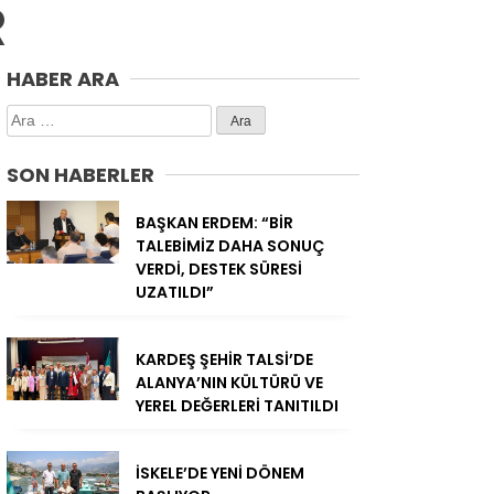
R
HABER ARA
Arama:
SON HABERLER
BAŞKAN ERDEM: “BİR
TALEBİMİZ DAHA SONUÇ
VERDİ, DESTEK SÜRESİ
UZATILDI”
KARDEŞ ŞEHİR TALSİ’DE
ALANYA’NIN KÜLTÜRÜ VE
YEREL DEĞERLERİ TANITILDI
İSKELE’DE YENİ DÖNEM