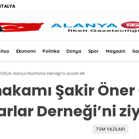
NTALYA
ltso
Ekonomi
Politika
Dünya
Spor
Magazin
Sa
türk, Alanya Muhtarlar Derneği’ni ziyaret etti.
akamı Şakir Öner 
lar Derneği’ni ziya
TÜM YAZILARI