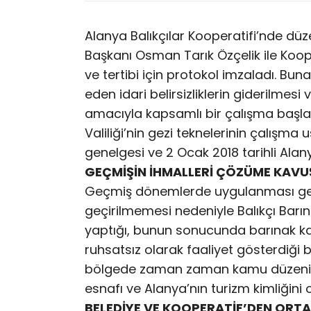
Alanya Balıkçılar Kooperatifi’nde dü
Başkanı Osman Tarık Özçelik ile Koop
ve tertibi için protokol imzaladı. Bun
eden idari belirsizliklerin giderilmes
amacıyla kapsamlı bir çalışma başlatı
Valiliği’nin gezi teknelerinin çalışma
genelgesi ve 2 Ocak 2018 tarihli Alany
GEÇMİŞİN İHMALLERİ ÇÖZÜME KAV
Geçmiş dönemlerde uygulanması gere
geçirilmemesi nedeniyle Balıkçı Barın
yaptığı, bunun sonucunda barınak kap
ruhsatsız olarak faaliyet gösterdiği be
bölgede zaman zaman kamu düzenini
esnafı ve Alanya’nın turizm kimliğini o
BELEDİYE VE KOOPERATİF’DEN ORT