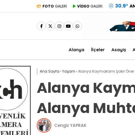
30.9
°
A
FOTO
GALERİ
VİDEO
GALERİ
Alanya
İlçeler
Asayiş
A
Ana Sayfa
›
Yaşam
›
​Alanya Kaymakamı Şakir Öner Öz
​Alanya Kaym
Alanya Muhtar
Cengiz YAPRAK