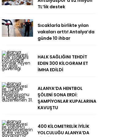
Antalyaspor’a 52 milyon
TL’lik destek
Sıcaklarla birlikte yılan
vakaları arttı! Antalya’da
günde 10 ihbar
HALK SAĞLIĞINI TEHDİT
EDEN 300 KİLOGRAM ET
İMHA EDİLDİ
ALANYA’DA HENTBOL
ŞÖLENİ SONA ERDİ:
ŞAMPİYONLAR KUPALARINA
KAVUŞTU
400 KİLOMETRELİK İYİLİK
YOLCULUĞU ALANYA’DA