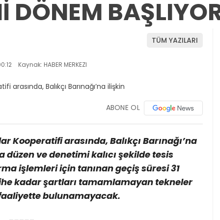
Nİ DÖNEM BAŞLIYO
TÜM YAZILARI
0:12
Kaynak: HABER MERKEZI
ABONE OL
lar Kooperatifi arasında, Balıkçı Barınağı’na
ta düzen ve denetimi kalıcı şekilde tesis
ma işlemleri için tanınan geçiş süresi 31
rihe kadar şartları tamamlamayan tekneler
i faaliyette bulunamayacak.