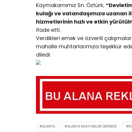
Kaymakamımız Sn. Öztürk;
“Devletim
kulağı ve vatandaşımıza uzanan il
hizmetlerinin hızlı ve etkin yürüt
ifade etti.
​Verdikleri emek ve özverili çalışmal
mahalle muhtarlarımıza teşekkür ed
diledi.
ALANYA
ALANYA MUHTARLAR DERNEĞI
​