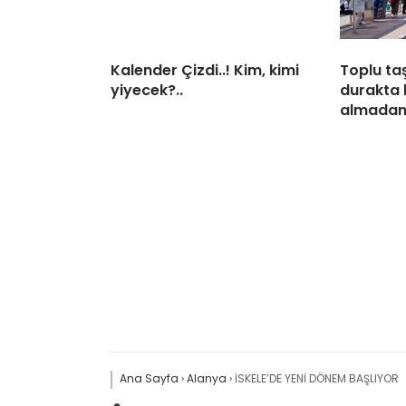
Kalender Çizdi..! Kim, kimi
Toplu ta
yiyecek?..
durakta 
almadan
Ana Sayfa
›
Alanya
›
İSKELE’DE YENİ DÖNEM BAŞLIYOR