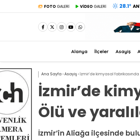
28.1
°
AN
FOTO
GALERİ
VİDEO
GALERİ
Alanya
İlçeler
Asayiş
A
Ana Sayfa
›
Asayiş
›
İzmir’de kimyasal fabrikasında 
İzmir’de kim
Ölü ve yaralı
İzmir’in Aliağa ilçesinde b