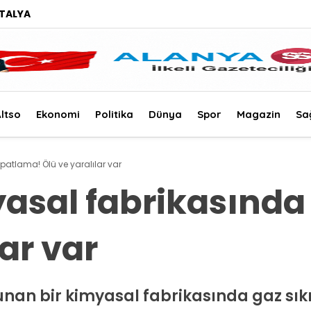
TALYA
ltso
Ekonomi
Politika
Dünya
Spor
Magazin
Sa
patlama! Ölü ve yaralılar var
yasal fabrikasınd
lar var
ulunan bir kimyasal fabrikasında gaz s