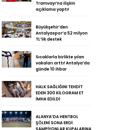
Tramvayı’na ilişkin
açıklama yaptı!
Büyükşehir’den
Antalyaspor’a 52 milyon
TL’lik destek
Sıcaklarla birlikte yılan
vakaları arttı! Antalya’da
günde 10 ihbar
HALK SAĞLIĞINI TEHDİT
EDEN 300 KİLOGRAM ET
İMHA EDİLDİ
ALANYA’DA HENTBOL
ŞÖLENİ SONA ERDİ:
ŞAMPİYONLAR KUPALARINA