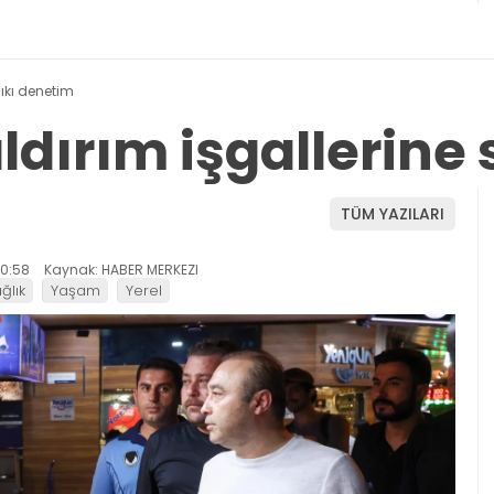
sıkı denetim
dırım işgallerine 
TÜM YAZILARI
0:58
Kaynak: HABER MERKEZI
ğlık
Yaşam
Yerel