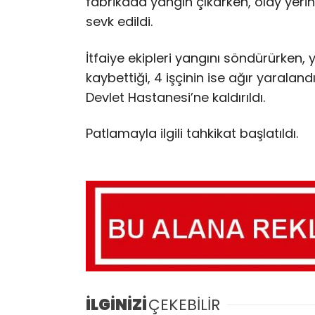
fabrikada yangın çıkarken, olay yerin
sevk edildi.
İtfaiye ekipleri yangını söndürürken, 
kaybettiği, 4 işçinin ise ağır yaraland
Devlet Hastanesi’ne kaldırıldı.
Patlamayla ilgili tahkikat başlatıldı.
İLGİNİZİ
ÇEKEBİLİR