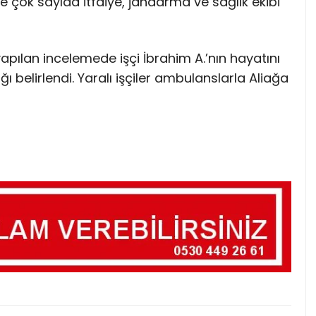
e çok sayıda itfaiye, jandarma ve sağlık ekibi
yapılan incelemede işçi İbrahim A.’nın hayatını
ığı belirlendi. Yaralı işçiler ambulanslarla Aliağa