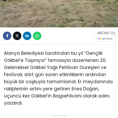
DEĞİŞMEDİ:
BAŞPEHLİVAN ENES
DOĞAN
Cengiz YAPRAK
TÜM YAZILARI
Giriş: 04-08-2026 16:44
Alanya
Dünya
Spor
Güncelleme: 04-08-2026 16:45
Kaynak: HABER MERKEZI