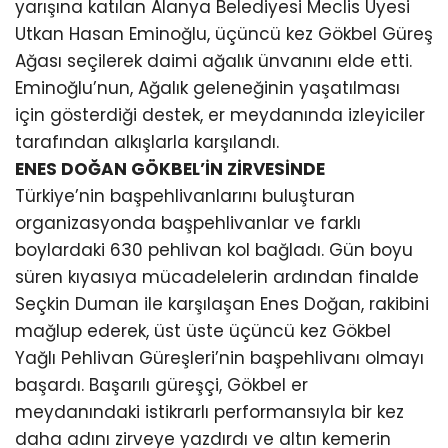
Mustafa Köse, Tuba Vural Çokal, Yeni Parti
Antalya Milletvekilleri Aykut Kaya ve Aliye Coşar,
siyasi parti temsilcileri, belediye başkanları,
kurum amirleri, sivil toplum kuruluşları, muhtarlar
ve güreşseverler katıldı.
BAYRAK TÖRENİ GURUR YAŞATTI
Festivalin son günü 55 Başpehlivan olmak üzere
toplam 630 güreşçi er meydanına çıktı. Saygı
duruşu ve İstiklal Marşı’nın okunmasının
ardından dua edildi. Festivalin en anlamlı
anlarından biri, başpehlivanlar ile protokol
üyelerinin katılımıyla gerçekleştirilen Bayrak
Töreni oldu. Er meydanında açılan ay yıldızlı Türk
bayrağı, vatandaşların alkışları eşliğinde
taşınırken, Gökbel Yaylası birlik, beraberlik ve milli
gururun en güzel örneğine sahne oldu.
AĞALIK GELENEĞİ YAŞATILDI