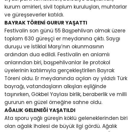
yazdırdı.
Bu yıl 20’ncisi düzenlenen Geleneksel Gökbel
Yağlı Pehlivan Güreşleri ve Festivali, dört gün
boyunca 7’den 70’e vatandaşları Gökbel
Yaylası’nda buluşturdu. “Gençlik Gökbel’e
Taşınıyor” temasıyla gerçekleştirilen festival,
konserlerden spor etkinliklerine, kültürel
programlardan yağlı güreş müsabakalarına
kadar dopdolu organizasyona ev sahipliği yaptı.
Alanya Belediye Başkanı Osman Tarık Özçelik’in
ev sahipliğinde düzenlenen organizasyonun
güreş etkinliğine, Alanya Kaymakamı Şakir Öner
Öztürk, Antalya Büyükşehir Belediye Başkan Vekili
Büşra Özdemir, Ak Parti Antalya Milletvekili