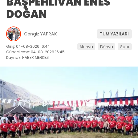
GÖKBEL’DE ZİRVE DEĞİŞMEDİ: BAŞPEHLİVAN ENES
DOĞAN
Ana Sayfa
›
Dünya
GÖKBEL’DE ZİRVE