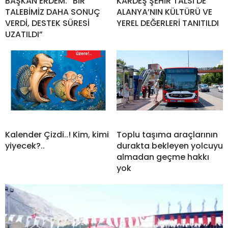
İLGİNİZİ
ÇEKEBİLİR
2026 AİR BADMİNTON TÜRKİYE ŞAMPİYONASI
TAMAMLANDI