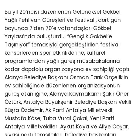
ABONE OL
Alanya Belediyesi tarafından bu yıl “Gençlik
Gökbel’e Taşınıyor” temasıyla düzenlenen 20.
Geleneksel Gökbel Yağlı Pehlivan Güreşleri ve
Festivali, dört gün süren etkinliklerin ardından
büyük bir coşkuyla tamamlandı. Er meydanında
rakiplerinin sırtını yere getiren Enes Doğan,
üçüncü kez Gökbel’in Başpehlivanı olarak adını