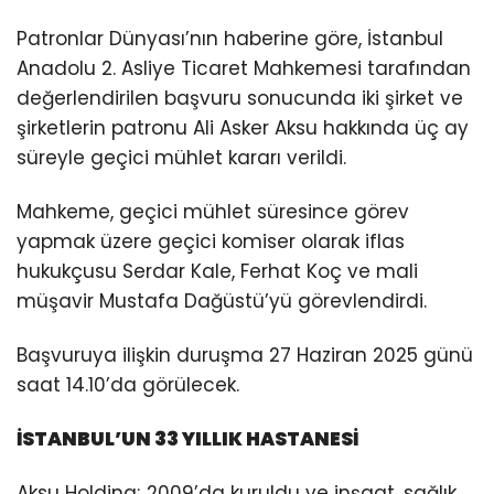
Patronlar Dünyası’nın haberine göre, İstanbul
Anadolu 2. Asliye Ticaret Mahkemesi tarafından
değerlendirilen başvuru sonucunda iki şirket ve
şirketlerin patronu Ali Asker Aksu hakkında üç ay
süreyle geçici mühlet kararı verildi.
Mahkeme, geçici mühlet süresince görev
yapmak üzere geçici komiser olarak iflas
hukukçusu Serdar Kale, Ferhat Koç ve mali
müşavir Mustafa Dağüstü’yü görevlendirdi.
Başvuruya ilişkin duruşma 27 Haziran 2025 günü
saat 14.10’da görülecek.
İSTANBUL’UN 33 YILLIK HASTANESİ
Aksu Holding; 2009’da kuruldu ve inşaat, sağlık