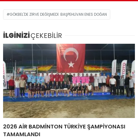
başardı. Başarılı güreşçi, Gökbel er
meydanındaki istikrarlı performansıyla bir kez
daha adını zirveye yazdırdı ve altın kemerin
sahibi oldu. Er meydanında ikinciliği Seçkin
Duman alırken üçüncü ise İsmail Balaban ve
Tufan Güzel oldu. Kupa ve madalyaları
başpehlivanlara Belediye Başkanı Osman Tarık
Özçelik ve Başkan Yardımcıları ile Başkan
Danışmanları takdim etti. Günün anısına
kürsüde hatıra fotoğrafı çekildi.