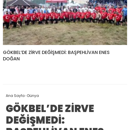
BAŞKAN ERDEM: “BİR
KARDEŞ ŞEHİR TALSİ’DE
TALEBİMİZ DAHA SONUÇ
ALANYA’NIN KÜLTÜRÜ VE
VERDİ, DESTEK SÜRESİ
YEREL DEĞERLERİ TANITILDI
UZATILDI”
Kalender Çizdi..! Kim, kimi
Toplu taşıma araçlarının
yiyecek?..
durakta bekleyen yolcuyu
almadan geçme hakkı
yok