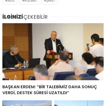
AKSU
HOLDING
ŞIRKET
İLGİNİZİ
ÇEKEBİLİR
BAŞKAN ERDEM: “BİR TALEBİMİZ DAHA SONUÇ
VERDİ, DESTEK SÜRESİ UZATILDI”