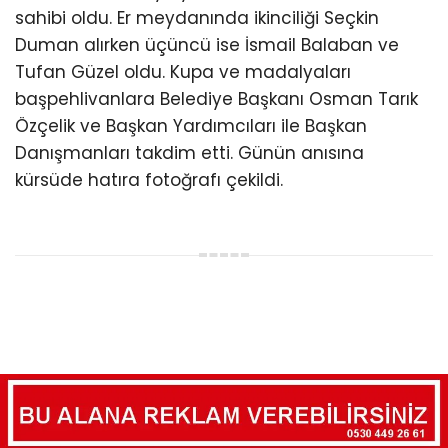
Ata sporu yağlı güreşin köklü geleneklerinden biri
olan ağalık ihalesi de büyük ilgi gördü. Ağalık
yarışına katılan Alanya Belediyesi Meclis Üyesi
Utkan Hasan Eminoğlu, üçüncü kez Gökbel Güreş
Ağası seçilerek daimi ağalık ünvanını elde etti.
Eminoğlu’nun, Ağalık geleneğinin yaşatılması
için gösterdiği destek, er meydanında izleyiciler
tarafından alkışlarla karşılandı.
ENES DOĞAN GÖKBEL’İN ZİRVESİNDE
Türkiye’nin başpehlivanlarını buluşturan
organizasyonda başpehlivanlar ve farklı
boylardaki 630 pehlivan kol bağladı. Gün boyu
süren kıyasıya mücadelelerin ardından finalde
Seçkin Duman ile karşılaşan Enes Doğan, rakibini
mağlup ederek, üst üste üçüncü kez Gökbel
Yağlı Pehlivan Güreşleri’nin başpehlivanı olmayı