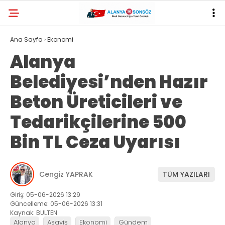
33.1
°
ANTALYA
Ana Sayfa
›
Ekonomi
Alanya
YAZARLAR
Belediyesi’nden Hazır
Beton Üreticileri ve
Tedarikçilerine 500
Bin TL Ceza Uyarısı
Cengiz YAPRAK
TÜM YAZILARI
Giriş: 05-06-2026 13:29
Güncelleme: 05-06-2026 13:31
Kaynak: BULTEN
Alanya
Asayiş
Ekonomi
Gündem