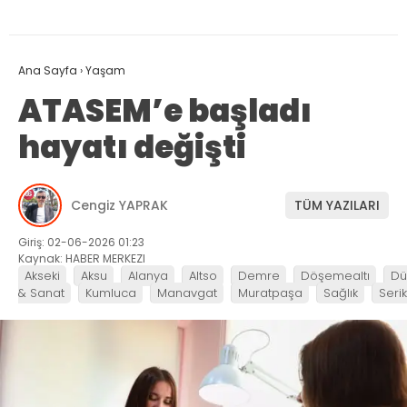
Ana Sayfa
›
Yaşam
ATASEM’e başladı
hayatı değişti
Cengiz YAPRAK
TÜM YAZILARI
Giriş: 02-06-2026 01:23
Kaynak: HABER MERKEZI
Akseki
Aksu
Alanya
Altso
Demre
Döşemealtı
Dü
& Sanat
Kumluca
Manavgat
Muratpaşa
Sağlık
Serik