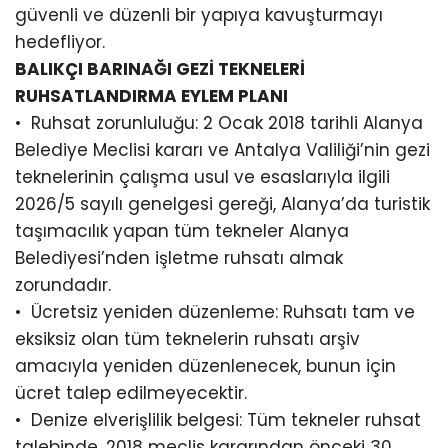
güvenli ve düzenli bir yapıya kavuşturmayı
hedefliyor.
BALIKÇI BARINAĞI GEZİ TEKNELERİ
RUHSATLANDIRMA EYLEM PLANI
•⁠ ⁠Ruhsat zorunluluğu: 2 Ocak 2018 tarihli Alanya
Belediye Meclisi kararı ve Antalya Valiliği’nin gezi
teknelerinin çalışma usul ve esaslarıyla ilgili
2026/5 sayılı genelgesi gereği, Alanya’da turistik
taşımacılık yapan tüm tekneler Alanya
Belediyesi’nden işletme ruhsatı almak
zorundadır.
•⁠ ⁠Ücretsiz yeniden düzenleme: Ruhsatı tam ve
eksiksiz olan tüm teknelerin ruhsatı arşiv
amacıyla yeniden düzenlenecek, bunun için
ücret talep edilmeyecektir.
•⁠ ⁠Denize elverişlilik belgesi: Tüm tekneler ruhsat
talebinde, 2018 meclis kararından önceki 30