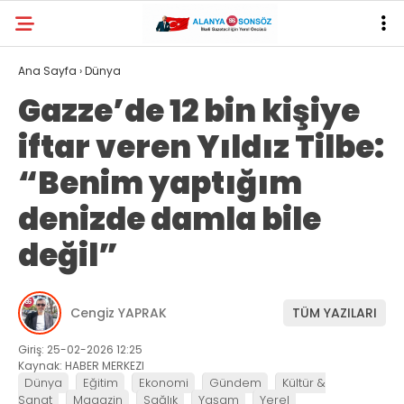
Ana Sayfa
›
Dünya
Gazze’de 12 bin kişiye
iftar veren Yıldız Tilbe:
“Benim yaptığım
denizde damla bile
değil”
Cengiz YAPRAK
TÜM YAZILARI
Giriş: 25-02-2026 12:25
Kaynak: HABER MERKEZI
Dünya
Eğitim
Ekonomi
Gündem
Kültür &
Sanat
Magazin
Sağlık
Yaşam
Yerel