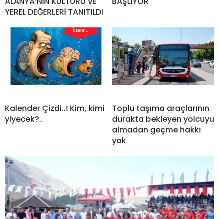
ALANYA’NIN KÜLTÜRÜ VE
BAŞLIYOR
YEREL DEĞERLERİ TANITILDI
Kalender Çizdi..! Kim, kimi
Toplu taşıma araçlarının
yiyecek?..
durakta bekleyen yolcuyu
almadan geçme hakkı
yok