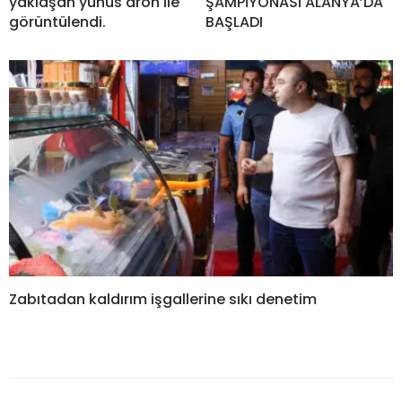
yaklaşan yunus dron ile
ŞAMPİYONASI ALANYA’DA
görüntülendi.
BAŞLADI
Zabıtadan kaldırım işgallerine sıkı denetim