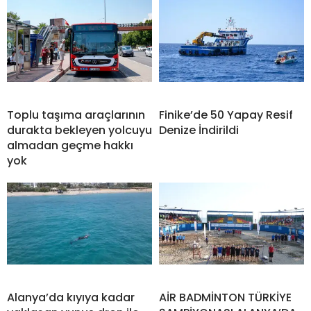
Toplu taşıma araçlarının
Finike’de 50 Yapay Resif
durakta bekleyen yolcuyu
Denize İndirildi
almadan geçme hakkı
yok
Alanya’da kıyıya kadar
AİR BADMİNTON TÜRKİYE