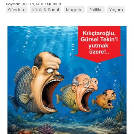
Kaynak: BULTEN,HABER MERKEZI
Gündem
Kültür & Sanat
Magazin
Politika
Yaşam