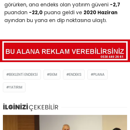
görürken, ana endeks olan yatırım güveni
-2,7
puandan
-22,0
puana geldi ve
2020 Haziran
ayından bu yana en dip noktasına ulaştı.
BEKLENTI ENDEKSI
EKIM
ENDEKS
PUANA
YATIRIM
İLGİNİZİ
ÇEKEBİLİR