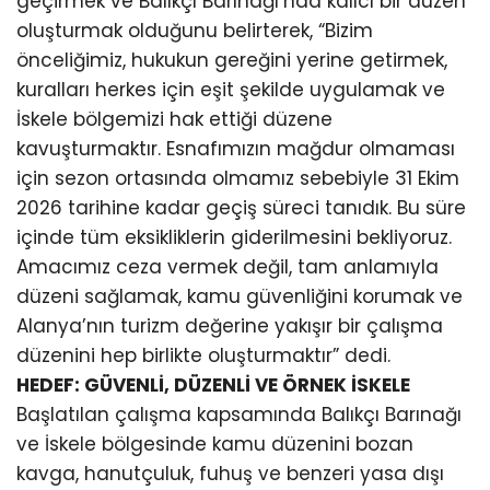
geçirmek ve Balıkçı Barınağı’nda kalıcı bir düzen
oluşturmak olduğunu belirterek, “Bizim
önceliğimiz, hukukun gereğini yerine getirmek,
kuralları herkes için eşit şekilde uygulamak ve
İskele bölgemizi hak ettiği düzene
kavuşturmaktır. Esnafımızın mağdur olmaması
için sezon ortasında olmamız sebebiyle 31 Ekim
2026 tarihine kadar geçiş süreci tanıdık. Bu süre
içinde tüm eksikliklerin giderilmesini bekliyoruz.
Amacımız ceza vermek değil, tam anlamıyla
düzeni sağlamak, kamu güvenliğini korumak ve
Alanya’nın turizm değerine yakışır bir çalışma
düzenini hep birlikte oluşturmaktır” dedi.
HEDEF: GÜVENLİ, DÜZENLİ VE ÖRNEK İSKELE
Başlatılan çalışma kapsamında Balıkçı Barınağı
ve İskele bölgesinde kamu düzenini bozan
kavga, hanutçuluk, fuhuş ve benzeri yasa dışı