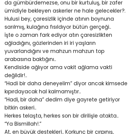
da gümbürdemezse, onu bir kurtuluş, bir zafer
ümidiyle bekleyen askerler ne hale gelecekler?.
Hulusi bey, çaresizlik içinde atının boynuna
sarılmış, kulağına fısıldıyor bütün gerçeği..
İşte o zaman fark ediyor atın çaresizlikten
ağladığını, gözlerinden iri iri yaşların
yuvarlandığını ve mahzun mahzun top
arabasına baktığını..
Kendiside ağlıyor ama vakit ağlama vakti
değildir!..
“Hadi bir daha deneyelim” diyor ancak kimsede
kıpırdayacak hal kalmamıştır..
“Hadi, bir daha” dedim diye gayrete getiriyor
bitkin askeri..
Herkes telaşta, herkes son bir dirilişle atakta..
“Ya Bismillah!.”
At, en büyük destekleri.. Korkunç bir çırpınış,