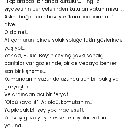
“Top arabası bir anda kurtulur… ” İngiliz
siyasetinin pençelerinden kutulan vatan misali…
Asker bağırır can havliyle “Kumandanım at!”
diye..
O da ne!..
At çamurun içinde soluk soluğa lakin gözlerinde
yaş yok..
Yok da, Hulusi Bey’in sevinç şavkı sandığı
parıltılar var gözlerinde, bir de vedaya benzer
son bir kişneme…
Kumandanın yüzünde uzunca son bir bakış ve
gözyaşları..
Ve ardından acı bir feryat:
“Öldü zavallı!” “At öldü, komutanım..”
Yapılacak bir şey yok maalesef!.
Konvoy gözü yaşlı sessizce koyulur vatan
yoluna..