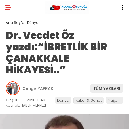
29.2
°
ANTALYA
Ana Sayfa
›
Dünya
Dr. Vecdet Öz
YAZARLAR
yazdı:“İBRETLİK BİR
ÇANAKKALE
HİKAYESİ..”
Cengiz YAPRAK
TÜM YAZILARI
Giriş: 18-03-2026 15:49
Dünya
Kültür & Sanat
Yaşam
Kaynak: HABER MERKEZI