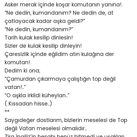
Asker merak içinde koşar komutanın yanına!.
“Ne dedin, kumandanım? Ne dedin de, at
çatlayacak kadar aşka geldi?”
“Ne dedin, kumandanım?”
Tarih kulak kesilip dinlesin!
Sizler de kulak kesilip dinleyin!
Çaresizlik içinde eğildim atın kulağına der
komutan!.
Dedim ki ona;
“Çamurdan çıkarmaya çalıştığın top değil
vatan!..”
“O aşkla irkildi küheylan..”
( Kıssadan hisse..)
**
Saygıdeğer dostlarım, bizlerin meselesi de Top
değil Vatan meselesi olmalıdır..
Zira İngiliz’in hesabı henüz bitmedi ve uşakları