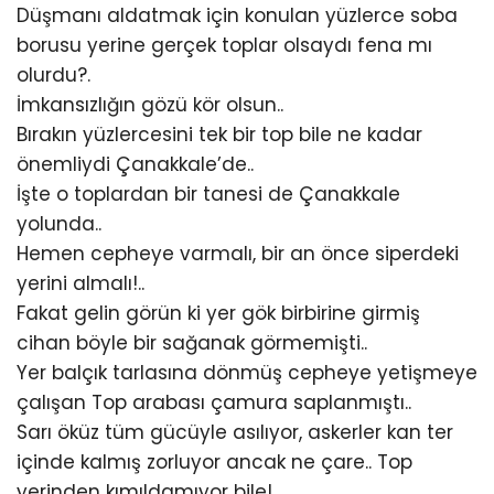
Düşmanı aldatmak için konulan yüzlerce soba
borusu yerine gerçek toplar olsaydı fena mı
olurdu?.
İmkansızlığın gözü kör olsun..
Bırakın yüzlercesini tek bir top bile ne kadar
önemliydi Çanakkale’de..
İşte o toplardan bir tanesi de Çanakkale
yolunda..
Hemen cepheye varmalı, bir an önce siperdeki
yerini almalı!..
Fakat gelin görün ki yer gök birbirine girmiş
cihan böyle bir sağanak görmemişti..
Yer balçık tarlasına dönmüş cepheye yetişmeye
çalışan Top arabası çamura saplanmıştı..
Sarı öküz tüm gücüyle asılıyor, askerler kan ter
içinde kalmış zorluyor ancak ne çare.. Top
yerinden kımıldamıyor bile!..