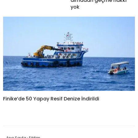
almadan geçme hakkı
yok
Finike’de 50 Yapay Resif Denize İndirildi
Ana Sayfa
›
Eğitim