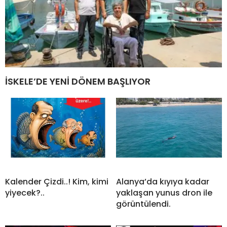
İSKELE’DE YENİ DÖNEM BAŞLIYOR
Kalender Çizdi..! Kim, kimi
Alanya’da kıyıya kadar
yiyecek?..
yaklaşan yunus dron ile
görüntülendi.