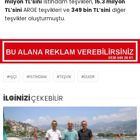
milyon TL’sini
istihdam teşvikleri,
15.3 milyon
TL’sini
ARGE teşvikleri ve
349 bin TL’sini
diğer
teşvikler oluşturmuştu.
İŞÇI
İSTIHDAM
TEŞVIK
ÜLKER
İLGİNİZİ
ÇEKEBİLİR