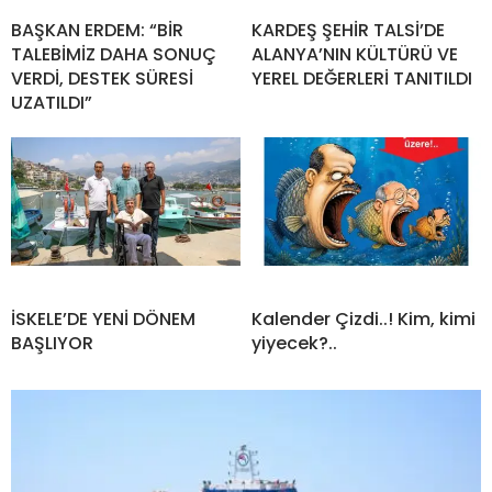
BAŞKAN ERDEM: “BİR
KARDEŞ ŞEHİR TALSİ’DE
TALEBİMİZ DAHA SONUÇ
ALANYA’NIN KÜLTÜRÜ VE
VERDİ, DESTEK SÜRESİ
YEREL DEĞERLERİ TANITILDI
UZATILDI”
İSKELE’DE YENİ DÖNEM
Kalender Çizdi..! Kim, kimi
BAŞLIYOR
yiyecek?..