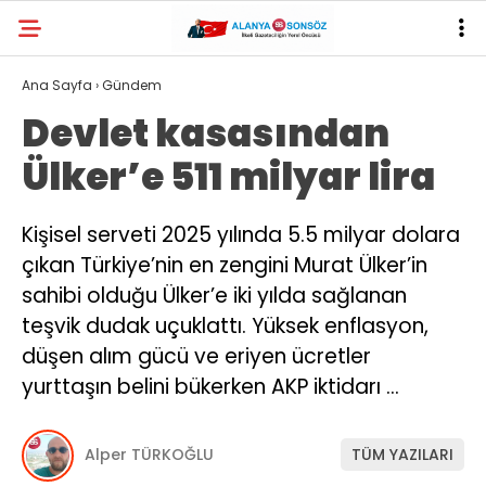
30.3
°
ANTALYA
Ana Sayfa
›
Gündem
Devlet kasasından
YAZARLAR
Ülker’e 511 milyar lira
Kişisel serveti 2025 yılında 5.5 milyar dolara
çıkan Türkiye’nin en zengini Murat Ülker’in
sahibi olduğu Ülker’e iki yılda sağlanan
teşvik dudak uçuklattı. Yüksek enflasyon,
düşen alım gücü ve eriyen ücretler
yurttaşın belini bükerken AKP iktidarı …
Alper TÜRKOĞLU
TÜM YAZILARI