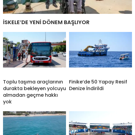
İSKELE’DE YENİ DÖNEM BAŞLIYOR
Toplu taşıma araçlarının
Finike’de 50 Yapay Resif
durakta bekleyen yolcuyu
Denize İndirildi
almadan geçme hakkı
yok