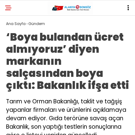
28.1
°
ANTALYA
Ana Sayfa
›
Gündem
‘Boya bulandan ücret
YAZARLAR
almıyoruz’ diyen
markanın
salçasından boya
çıktı: Bakanlık ifşa etti
Tarım ve Orman Bakanlığı, taklit ve tağşiş
yapanlar firmaları ve ürünlerini açıklamaya
devam ediyor. Gıda terörüne savaş açan
Bakanlık, son yaptığı testlerin sonuçlarına