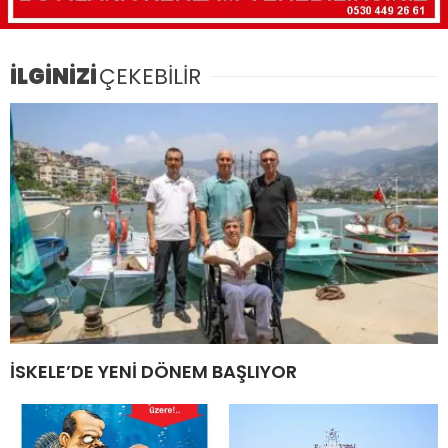
İLGİNİZİ
ÇEKEBİLİR
İSKELE’DE YENİ DÖNEM BAŞLIYOR