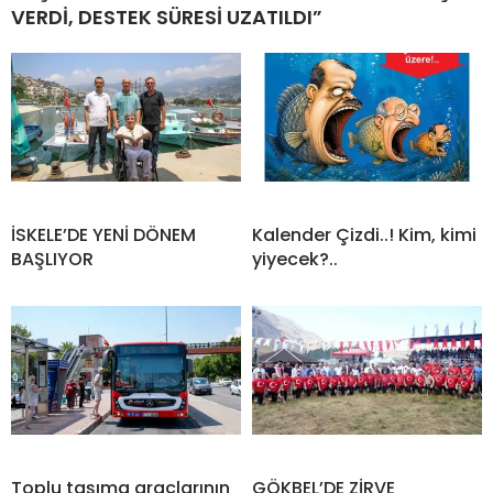
VERDİ, DESTEK SÜRESİ UZATILDI”
İSKELE’DE YENİ DÖNEM
Kalender Çizdi..! Kim, kimi
BAŞLIYOR
yiyecek?..
Toplu taşıma araçlarının
GÖKBEL’DE ZİRVE