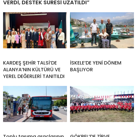
VERDİ, DESTEK SÜRESİ UZATILDI”
KARDEŞ ŞEHİR TALSİ’DE
İSKELE’DE YENİ DÖNEM
ALANYA’NIN KÜLTÜRÜ VE
BAŞLIYOR
YEREL DEĞERLERİ TANITILDI
Toplu taşıma araçlarının
GÖKBEL’DE ZİRVE