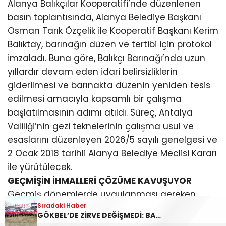
Alanya Balıkçılar Kooperatifi’nde düzenlenen
basın toplantısında, Alanya Belediye Başkanı
Osman Tarık Özçelik ile Kooperatif Başkanı Kerim
Balıktay, barınağın düzen ve tertibi için protokol
imzaladı. Buna göre, Balıkçı Barınağı’nda uzun
yıllardır devam eden idari belirsizliklerin
giderilmesi ve barınakta düzenin yeniden tesis
edilmesi amacıyla kapsamlı bir çalışma
başlatılmasının adımı atıldı. Süreç, Antalya
Valiliği’nin gezi teknelerinin çalışma usul ve
esaslarını düzenleyen 2026/5 sayılı genelgesi ve
2 Ocak 2018 tarihli Alanya Belediye Meclisi Kararı
ile yürütülecek.
GEÇMİŞİN İHMALLERİ ÇÖZÜME KAVUŞUYOR
Geçmiş dönemlerde uygulanması gereken
Sıradaki Haber
Sıradaki Haber
Belediye Meclis kararlarının hayata
İSKELE’DE YENİ DÖNEM BAŞLIYOR
GÖKBEL’DE ZİRVE DEĞİŞMEDİ: BAŞPEHLİVAN ENES DOĞAN
geçirilmemesi nedeniyle Balıkçı Barınağı’na