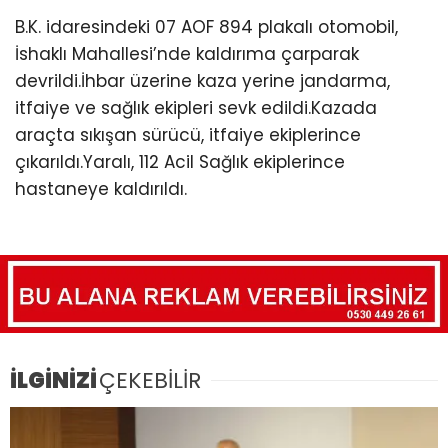
B.K. idaresindeki 07 AOF 894 plakalı otomobil,
İshaklı Mahallesi’nde kaldırıma çarparak
devrildi.İhbar üzerine kaza yerine jandarma,
itfaiye ve sağlık ekipleri sevk edildi.Kazada
araçta sıkışan sürücü, itfaiye ekiplerince
çıkarıldı.Yaralı, 112 Acil Sağlık ekiplerince
hastaneye kaldırıldı.
İLGİNİZİ
ÇEKEBİLİR