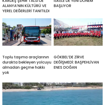
KARDEŞ ŞEHİR TALSİ’DE
İSKELE’DE YENİ DÖNEM
ALANYA’NIN KÜLTÜRÜ VE
BAŞLIYOR
YEREL DEĞERLERİ TANITILDI
Toplu taşıma araçlarının
GÖKBEL’DE ZİRVE
durakta bekleyen yolcuyu
DEĞİŞMEDİ: BAŞPEHLİVAN
almadan geçme hakkı
ENES DOĞAN
yok